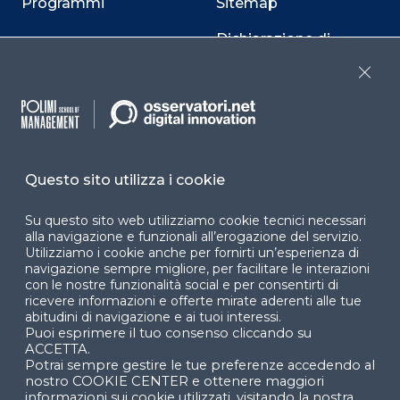
Programmi
Sitemap
Dichiarazione di
accessibilità
Close
Cookie Center
Questo sito utilizza i cookie
Facebook
LinkedIn
Instag
Su questo sito web utilizziamo cookie tecnici necessari
alla navigazione e funzionali all’erogazione del servizio.
Utilizziamo i cookie anche per fornirti un’esperienza di
YouTube
X
navigazione sempre migliore, per facilitare le interazioni
con le nostre funzionalità social e per consentirti di
ricevere informazioni e offerte mirate aderenti alle tue
abitudini di navigazione e ai tuoi interessi.
Puoi esprimere il tuo consenso cliccando su
ACCETTA.
Potrai sempre gestire le tue preferenze accedendo al
nostro COOKIE CENTER e ottenere maggiori
informazioni sui cookie utilizzati, visitando la nostra
© 2024 Copyright © Politecnico di Milano Dipartimento