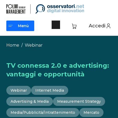
Vai
al
contenuto
Accedi
Menù
Menù
Home
/
Webinar
TV connessa 2.0 e advertising:
vantaggi e opportunità
Webinar
Internet Media
Advertising & Media
Measurement Strategy
Media/Pubblicità/Intrattenimento
Mercato