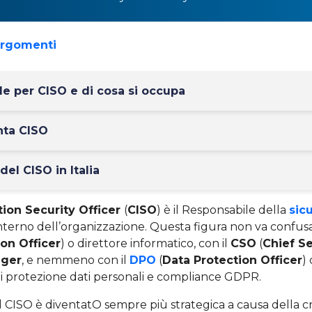
argomenti
de per CISO e di cosa si occupa
nta CISO
del CISO in Italia
tion Security Officer
(
CISO
) è il Responsabile della
sic
interno dell’organizzazione. Questa figura non va confusa
on Officer
) o direttore informatico, con il
CSO
(
Chief Se
ager
, e nemmeno con il
DPO
(
Data Protection Officer
)
i protezione dati personali e compliance GDPR.
, il CISO è diventatO sempre più strategica a causa della 