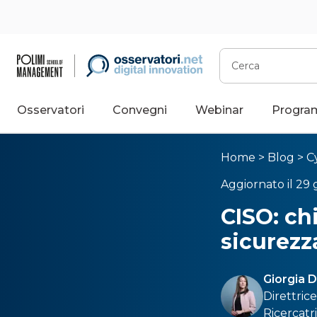
Cerca
Osservatori
Convegni
Webinar
Progra
Home
>
Blog
>
C
Aggiornato il 29 
CISO: ch
sicurezz
Giorgia 
Direttric
Ricercatr