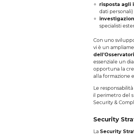
risposta agli 
dati personali) 
investigazio
specialisti ester
Con uno sviluppo
vi è un ampliamen
dell’Osservator
essenziale un dial
opportuna la cre
alla formazione e 
Le responsabilità
il perimetro del 
Security & Compl
Security Str
La
Security Str