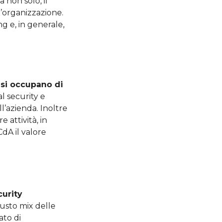
 non solo, il
’organizzazione.
ng e, in generale,
 si occupano di
al security e
ll’azienda. Inoltre
 attività, in
 CdA il valore
curity
iusto mix delle
ato di