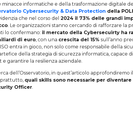
 minacce informatiche e della trasformazione digitale de
rvatorio Cybersecurity & Data Protection
della POL
videnzia che nel corso del
2024 il 73% delle grandi im
cco
. Le organizzazioni stanno cercando di rafforzare la p
dati lo confermano:
il mercato della Cybersecuirty ha 
iliardi di euro
, con una
crescita del 15%
sull’anno pre
CISO entra in gioco, non solo come responsabile della sicu
efice della strategia di sicurezza informatica, capace di
 garantire la resilienza aziendale.
erca dell’Osservatorio, in quest’articolo approfondiremo i
soprattutto,
quali skills sono necessarie per diventare
urity Officer
.