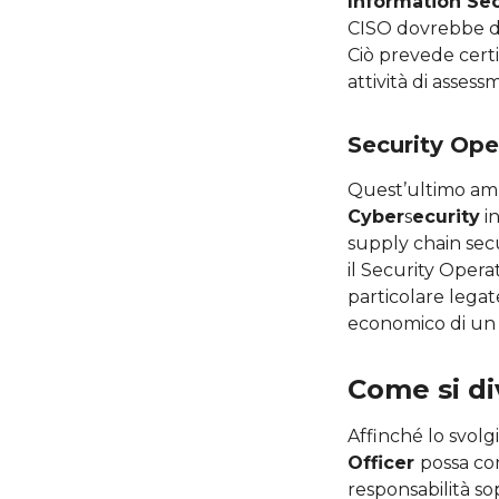
Information Sec
CISO dovrebbe d
Ciò prevede certif
attività di assess
Security Ope
Quest’ultimo amb
Cyber
s
ecurity
in
supply chain secur
il Security Operat
particolare legat
economico di un 
Come si di
Affinché lo svolg
Officer
possa con
responsabilità so