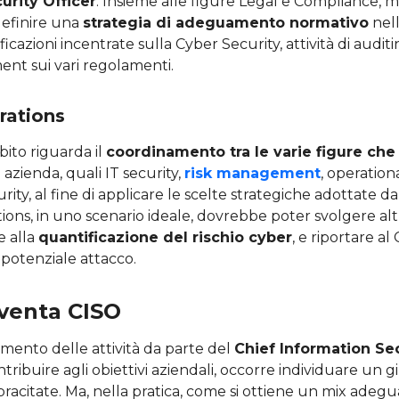
urity Officer
. Insieme alle figure Legal e Compliance, ma
efinire una
strategia di adeguamento normativo
nell
icazioni incentrate sulla Cyber Security, attività di auditi
ment sui vari regolamenti.
rations
ito riguarda il
coordinamento tra le varie figure che
 azienda, quali IT security,
risk management
, operation
ity, al fine di applicare le scelte strategiche adottate da
ions, in uno scenario ideale, dovrebbe poter svolgere altre
e alla
quantificazione del rischio cyber
, e riportare al
potenziale attacco.
venta CISO
imento delle attività da parte del
Chief Information Se
tribuire agli obiettivi aziendali, occorre individuare un g
pracitate. Ma, nella pratica, come si ottiene un mix adegu