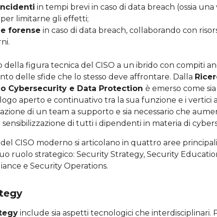
incidenti
in tempi brevi in caso di data breach (ossia una 
per limitarne gli effetti;
ne forense
in caso di data breach, collaborando con risor
ni.
 della figura tecnica del CISO a un ibrido con compiti a
to delle sfide che lo stesso deve affrontare. Dalla
Ricer
io Cybersecurity e Data Protection
è emerso come sia
ogo aperto e continuativo tra la sua funzione e i vertici az
azione di un team a supporto e sia necessario che aumen
sensibilizzazione di tutti i dipendenti in materia di cyber
 del CISO moderno si articolano in quattro aree principal
suo ruolo strategico: Security Strategy, Security Educati
iance e Security Operations.
ategy
ategy
include sia aspetti tecnologici che interdisciplinari. 