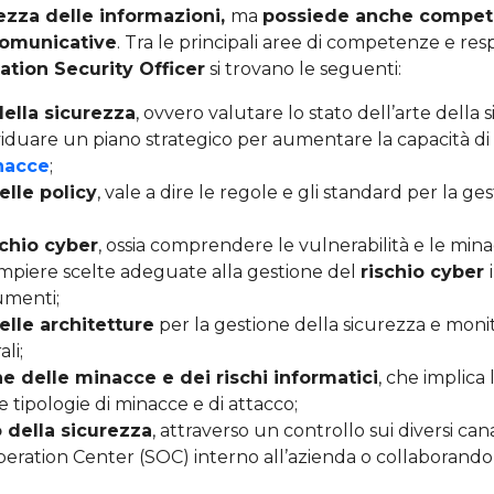
ezza delle informazioni,
ma
possiede anche compe
comunicative
. Tra le principali aree di competenze e resp
ation Security Officer
si trovano le seguenti:
ella sicurezza
, ovvero valutare lo stato dell’arte della 
viduare un piano strategico per aumentare la capacità di
nacce
;
elle policy
, vale a dire le regole e gli standard per la ge
schio cyber
, ossia comprendere le vulnerabilità e le min
mpiere scelte adeguate alla gestione del
rischio cyber
umenti;
elle architetture
per la gestione della sicurezza e moni
li;
ne delle minacce e dei rischi informatici
, che implica 
e tipologie di minacce e di attacco;
 della sicurezza
, attraverso un controllo sui diversi ca
eration Center (SOC) interno all’azienda o collaborand