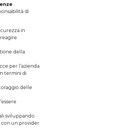
tenze
onsabilità di
sicurezza in
 reagire
stione della
acce per l’azienda
in termini di
toraggio delle
l’essere
nali sviluppando
o con un provider