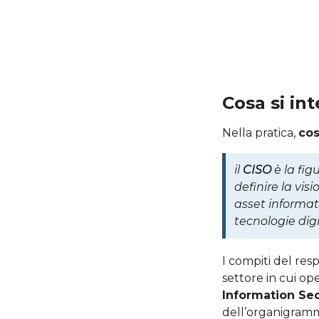
Cosa si in
Nella pratica,
cos
il
CISO
è la fig
definire la vi
asset informativ
tecnologie digi
I compiti del res
settore in cui ope
Information Sec
dell’organigramm