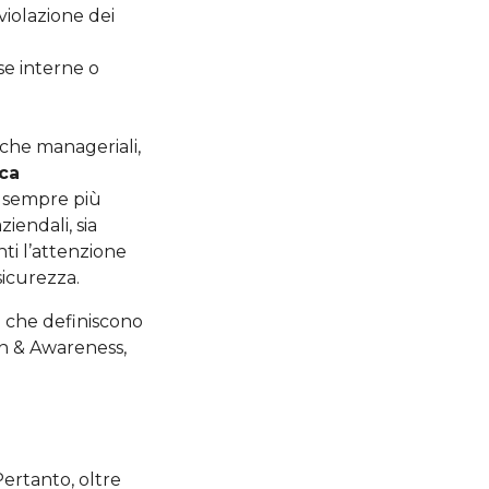
violazione dei
se interne o
nche manageriali,
ca
 sempre più
iendali, sia
ti l’attenzione
sicurezza.
i che definiscono
on & Awareness,
Pertanto, oltre