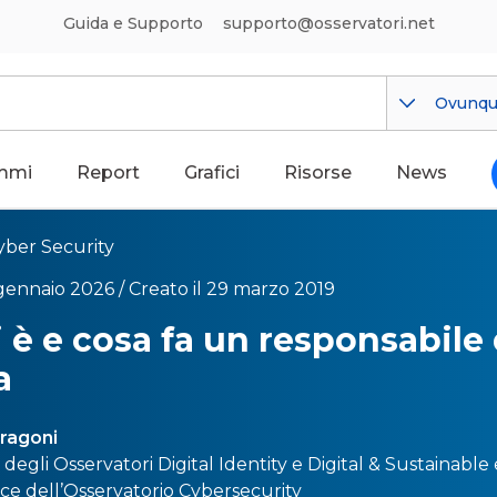
Guida e Supporto
supporto@osservatori.net
Ovunq
mmi
Report
Grafici
Risorse
News
yber Security
gennaio 2026 /
Creato il 29 marzo 2019
i è e cosa fa un responsabile 
a
Dragoni
e degli Osservatori
Digital Identity
e
Digital & Sustainable
ice dell’Osservatorio
Cybersecurity