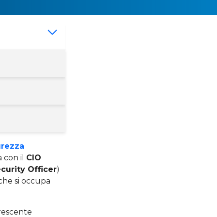
urezza
 con il
CIO
curity Officer
)
 che si occupa
crescente