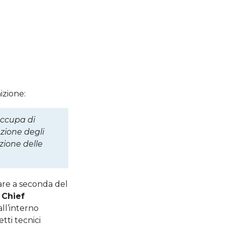
izione:
 occupa di
zione degli
ozione delle
are a seconda del
l
Chief
all’interno
tti tecnici