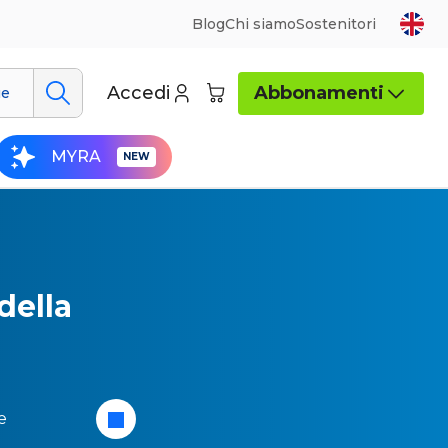
Blog
Chi siamo
Sostenitori
Accedi
Abbonamenti
ue
MYRA
della
e