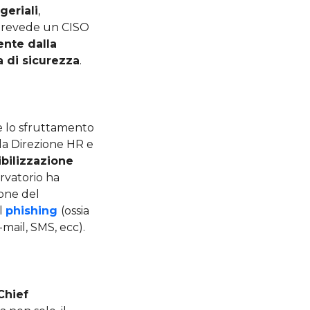
geriali
,
e prevede un CISO
ente dalla
a di sicurezza
.
 lo sfruttamento
la Direzione HR e
bilizzazione
rvatorio ha
ione del
l
phishing
(ossia
-mail, SMS, ecc).
Chief