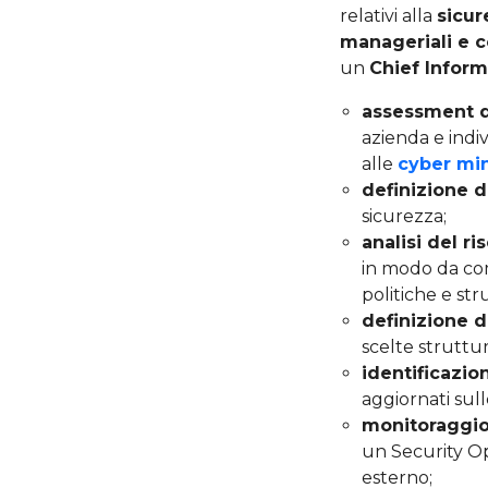
relativi alla
sicur
manageriali e 
un
Chief Inform
assessment d
azienda e indi
alle
cyber mi
definizione d
sicurezza;
analisi del ri
in modo da co
politiche e str
definizione d
scelte struttura
identificazio
aggiornati sull
monitoraggio
un Security Op
esterno;