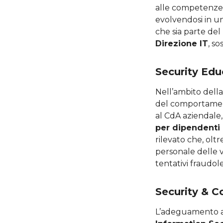
alle competenze 
evolvendosi in un
che sia parte del
Direzione IT
, s
Security Ed
Nell’ambito dell
del comportament
al CdA aziendale,
per dipendenti 
rilevato che, oltr
personale delle 
tentativi fraudole
Security & 
L’adeguamento a