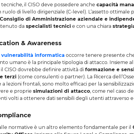
tecniche, il CISO deve possedere anche
capacità mana
 ruolo di livello dirigenziale (C-level). L’assetto ottimal
Consiglio di Amministrazione aziendale e indipend
ostenuto da
specialisti tecnici
e con una chiara
strategi
ucation & Awareness
a
vulnerabilità informatica
occorre tenere presente che
o umano è la principale tipologia di attacco. Insieme al
 il CISO dovrebbe definire attività di
formazione e sensi
e terzi
(come consulenti o partner). La Ricerca dell’Osse
e a lezioni frontali, sono molto efficaci per la sensibilizzaz
vere e proprie
simulazioni di attacco
, come nel caso de
nti volti a ottenere dati sensibili degli utenti attraverso e
Compliance
lle normative è un altro elemento fondamentale per il