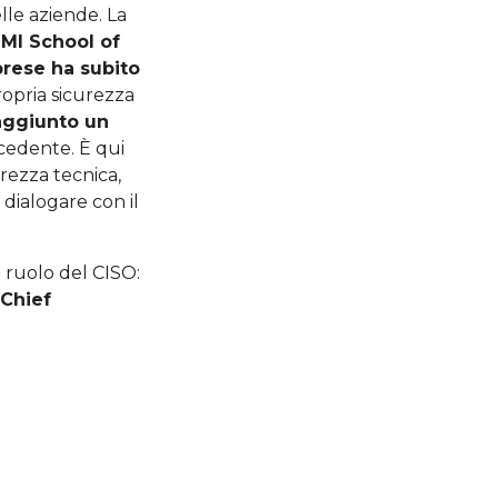
lle aziende. La
IMI School of
prese ha subito
ropria sicurezza
raggiunto un
cedente. È qui
rezza tecnica,
 dialogare con il
l ruolo del CISO:
 Chief