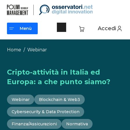
Vai
al
contenuto
Accedi
Menù
Menù
Home
/
Webinar
Cripto-attività in Italia ed
Europa: a che punto siamo?
Webinar
Blockchain & Web3
Cybersecurity & Data Protection
Finanza/Assicurazioni
Normativa