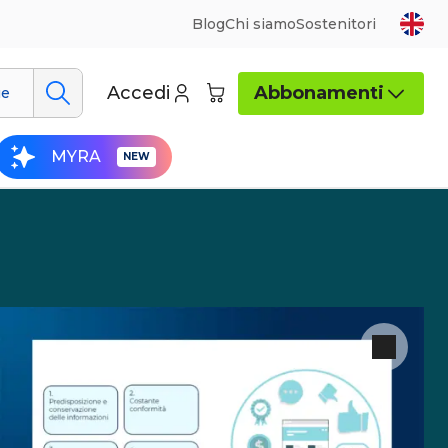
Blog
Chi siamo
Sostenitori
Accedi
Abbonamenti
ue
MYRA