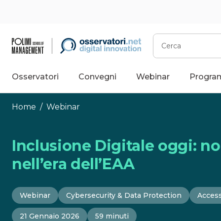
Vai
al
contenuto
Cerca
Osservatori
Convegni
Webinar
Progra
Home
/
Webinar
Inclusione Digitale oggi: n
nell’era dell’EAA
Webinar
Cybersecurity & Data Protection
Access
21 Gennaio 2026
59 minuti