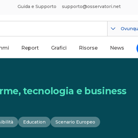
Guida e Supporto
supporto@osservatori.net
Ovunq
mmi
Report
Grafici
Risorse
News
orme, tecnologia e business
ibilità
Education
Scenario Europeo