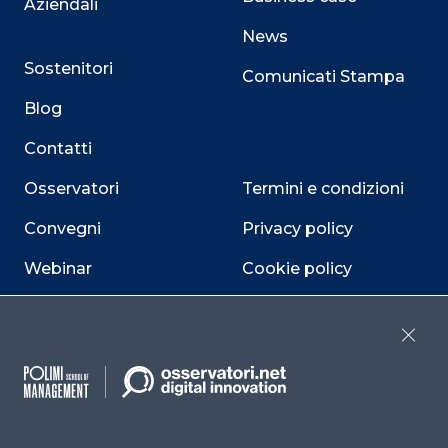
Aziendali
News
Sostenitori
Comunicati Stampa
Blog
Contatti
Osservatori
Termini e condizioni
Convegni
Privacy policy
Webinar
Cookie policy
Programmi
Sitemap
Close
Dichiarazione di
accessibilità
Cookie Center