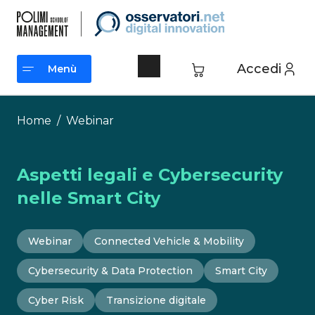
Vai
al
contenuto
Accedi
Menù
Menù
Home
/
Webinar
Aspetti legali e Cybersecurity
nelle Smart City
Webinar
Connected Vehicle & Mobility
Cybersecurity & Data Protection
Smart City
Cyber Risk
Transizione digitale