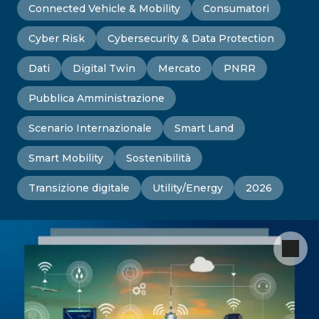
Connected Vehicle & Mobility
Consumatori
Cyber Risk
Cybersecurity & Data Protection
Dati
Digital Twin
Mercato
PNRR
Pubblica Amministrazione
Scenario Internazionale
Smart Land
Smart Mobility
Sostenibilità
Transizione digitale
Utility/Energy
2026