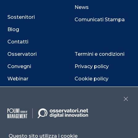
News
Sostenitori
Comunicati Stampa
Blog
Contatti
Osservatori
Termini e condizioni
Convegni
Privacy policy
Webinar
Cookie policy
Programmi
Sitemap
Close
Dichiarazione di
accessibilità
Cookie Center
Questo sito utilizza i cookie