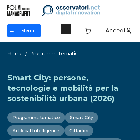
Vai
al
contenuto
Accedi
Menù
Menù
Home
/
Programmi tematici
Smart City: persone,
tecnologie e mobilità per la
sostenibilità urbana (2026)
Programma tematico
Smart City
Artificial Intelligence
Cittadini