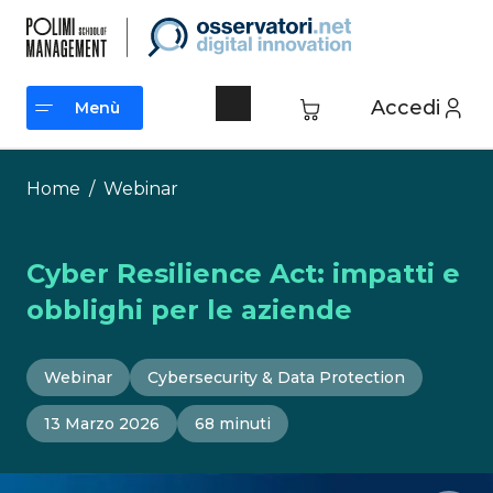
Vai
al
contenuto
Accedi
Menù
Menù
Home
/
Webinar
Cyber Resilience Act: impatti e
obblighi per le aziende
Webinar
Cybersecurity & Data Protection
13 Marzo 2026
68 minuti