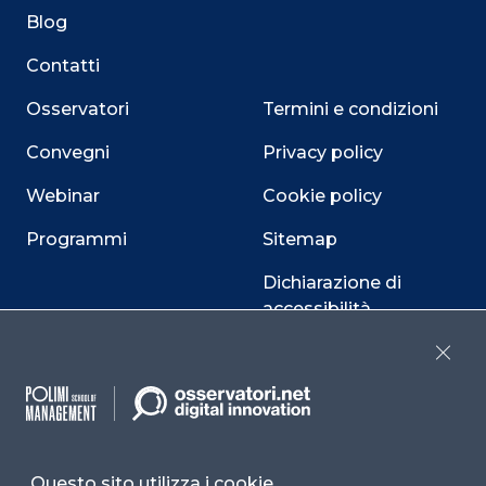
Blog
Contatti
Osservatori
Termini e condizioni
Convegni
Privacy policy
Webinar
Cookie policy
Programmi
Sitemap
Dichiarazione di
accessibilità
Cookie Center
Close
Facebook
LinkedIn
Instag
Questo sito utilizza i cookie