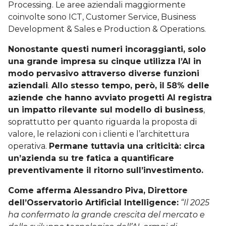
Processing. Le aree aziendali maggiormente
coinvolte sono ICT, Customer Service, Business
Development & Sales e Production & Operations.
Nonostante questi numeri incoraggianti,
solo
una grande impresa su cinque utilizza l’AI in
modo pervasivo attraverso diverse funzioni
aziendali
.
Allo stesso tempo, però,
il 58% delle
aziende che hanno avviato progetti AI registra
un impatto rilevante sul modello di business
,
soprattutto per quanto riguarda la proposta di
valore, le relazioni con i clienti e l’architettura
operativa.
Permane tuttavia una criticità:
circa
un’azienda su tre fatica a quantificare
preventivamente il ritorno sull’investimento.
Come afferma
Alessandro Piva, Direttore
dell’Osservatorio Artificial Intelligence:
“Il 2025
ha confermato la grande crescita del mercato e