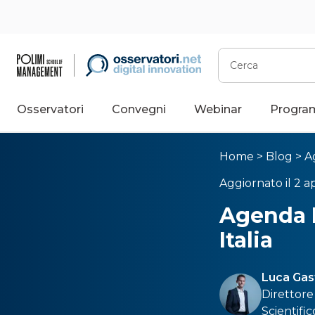
Cerca
Osservatori
Convegni
Webinar
Progra
Home
>
Blog
>
A
Aggiornato il 2 ap
Agenda D
Italia
Luca Gas
Direttore
Scientifi