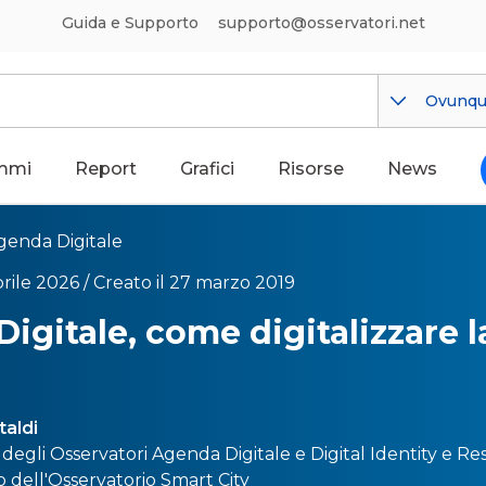
Guida e Supporto
supporto@osservatori.net
Ovunq
mmi
Report
Grafici
Risorse
News
genda Digitale
rile 2026 /
Creato il 27 marzo 2019
igitale, come digitalizzare l
taldi
 degli Osservatori
Agenda Digital
e e
Digital Identity
e Res
co dell'Osservatorio
Smart City