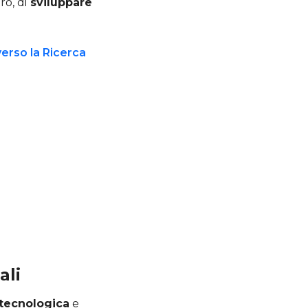
ro, di
sviluppare
ali
 tecnologica
e