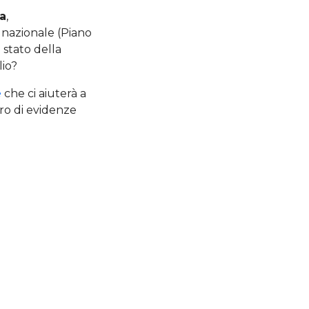
ia
,
o nazionale (Piano
 stato della
lio?
e
che ci aiuterà a
o di evidenze