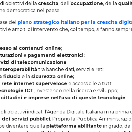
di obiettivi della
crescita
, dell’
occupazione
, della
quali
one democratica nel paese.
base del
piano strategico italiano per la crescita digit
tivi e ambiti di intervento che, col tempo, si fanno sempre
esso ai contenuti online
;
turazioni
e
pagamenti elettronici;
ervizi di telecomunicazione
;
nteroperabilità
tra banche dati, servizi e reti;
a fiducia
e la
sicurezza online;
 rete internet superveloce
e accessibile a tutti;
ecnologie ICT
, investendo nella ricerca e sviluppo;
 cittadini e imprese nell’uso di queste tecnologie
.
i obiettivi indicati l’Agenda Digitale Italiana mira prima d
dei servizi pubblici
. Proprio la Pubblica Amministrazion
be diventare quella
piattaforma abilitante
in grado, da 