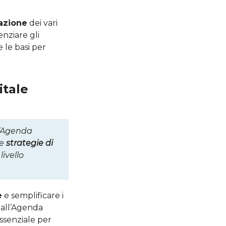
zazione
dei vari
enziare gli
e le basi per
itale
ll’Agenda
le
strategie di
livello
e
e semplificare i
dall’Agenda
ssenziale per