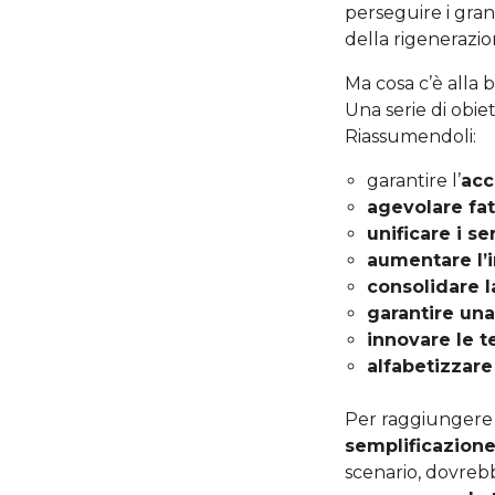
perseguire i gran
della rigenerazi
Ma cosa c’è alla 
Una serie di obiet
Riassumendoli:
garantire l’
acc
agevolare fat
unificare i s
aumentare l’i
consolidare l
garantire una
innovare le t
alfabetizzare
Per raggiungere gl
semplificazione 
scenario, dovreb