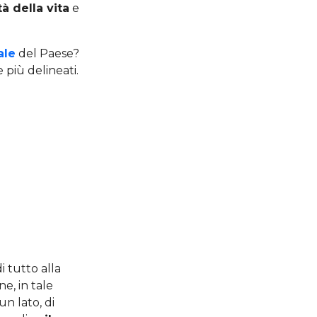
tà della vita
e
ale
del Paese?
 più delineati.
i tutto alla
e, in tale
un lato, di