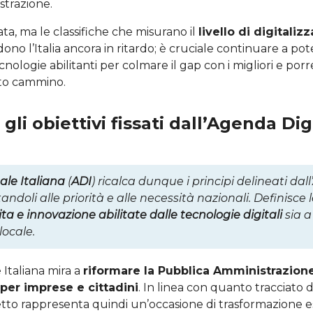
trazione.
ata, ma le classifiche che misurano il
livello di digitaliz
ono l’Italia ancora in ritardo; è cruciale continuare a pot
nologie abilitanti per colmare il gap con i migliori e porr
to cammino.
gli obiettivi fissati dall’Agenda Dig
ale Italiana
(
ADI
) ricalca dunque i principi delineati da
doli alle priorità e alle necessità nazionali. Definisce 
ita e innovazione abilitate dalle tecnologie digitali
sia a 
locale.
 Italiana mira a
riformare la Pubblica Amministrazion
 per imprese e cittadini
. In linea con quanto tracciato 
etto rappresenta quindi un’occasione di trasformazione e