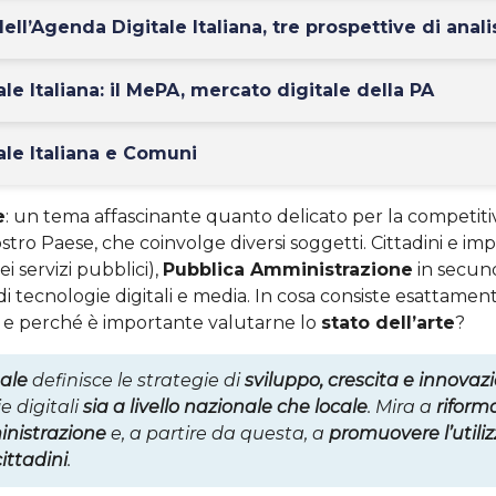
ell’Agenda Digitale Italiana, tre prospettive di anali
le Italiana: il MePA, mercato digitale della PA
le Italiana e Comuni
e
: un tema affascinante quanto delicato per la competitivi
tro Paese, che coinvolge diversi soggetti. Cittadini e imp
ei servizi pubblici),
Pubblica Amministrazione
in secun
i di tecnologie digitali e media. In cosa consiste esattament
e e perché è importante valutarne lo
stato dell’arte
?
ale
definisce le strategie di
sviluppo, crescita e innovaz
e digitali
sia a livello nazionale che locale
. Mira a
riform
nistrazione
e, a partire da questa, a
promuovere l’utiliz
ittadini
.