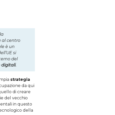
la
 al centro
ale è un
ll’UE si
nterno del
digitali
.
ampia
strategia
ccupazione da qui
uello di creare
ie del vecchio
mentali in questo
tecnologico della