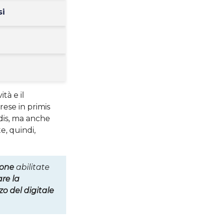
si
tà e il
rese in primis
dis, ma anche
e, quindi,
ione
abilitate
are la
zo del digitale