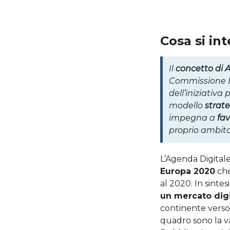
Cosa si in
Il
concetto di 
Commissione Eu
dell’iniziativa
modello
strat
impegna a
fav
proprio ambit
L’Agenda Digital
Europa 2020
che
al 2020. In sintesi
un mercato dig
continente verso 
quadro sono la v