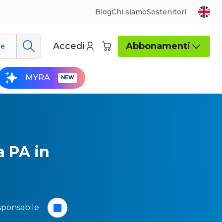
Blog
Chi siamo
Sostenitori
Accedi
Abbonamenti
ue
MYRA
a PA in
ponsabile