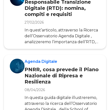
Responsabile Transizione
Research Centre della Commissione
Digitale (RTD): nomina,
Europea (JRC), l’Agenzia per l’Italia
compiti e requisiti
Digitale (AgID) e la Cassa Depositi e
Prestiti (CDP). Svoltosi in modalità
27/02/2026
ibrida, il workshop ha esplorato le
In quest’articolo, attraverso la Ricerca
potenzialità di applicazione dell’IA nel
dell’Osservatorio Agenda Digitale ,
contesto italiano
analizzeremo l’importanza dell’RTD,
approfondendone compiti,
competenze, requisiti, criteri per la
nomina e numeri chiave.
Agenda Digitale
Il Responsabile della Transizione al
PNRR, cosa prevede il Piano
Digitale (RTD) è il dirigente all’interno
Nazionale di Ripresa e
della PA che garantisce
Resilienza
operativamente la Trasformazione
Digitale dell’amministrazione,
08/04/2026
coordinando lo sviluppo dei servizi
In questa guida digitale illustreremo,
pubblici digitali e l’adozione di nuovi
attraverso la ricerca dell’Osservatorio
modelli di rel
Agenda Digitale della School of