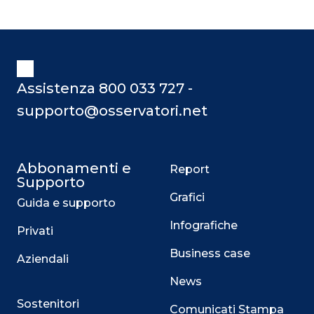
realizzato nel 2017 grazie alla
collaborazione tra AgID (l’Agenzia per
l’Italia Digitale nata nel 2012 con il
compito di presidiare sugli obiettivi
dell’Agenda Digitale) e il Team per la
Assistenza 800 033 727 -
Trasformazione Digitale. Cerchiamo
supporto@osservatori.net
Abbonamenti e
Report
Supporto
Grafici
Guida e supporto
Infografiche
Privati
Business case
Aziendali
News
Sostenitori
Comunicati Stampa