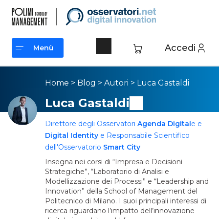
Accedi
Menù
Menù
Home
>
Blog
>
Autori
>
Luca Gastaldi
Luca Gastaldi
Direttore degli Osservatori
Agenda Digital
e e
Digital Identity
e Responsabile Scientifico
dell'Osservatorio
Smart City
Insegna nei corsi di “Impresa e Decisioni
Strategiche”, “Laboratorio di Analisi e
Modellizzazione dei Processi” e “Leadership and
Innovation” della School of Management del
Politecnico di Milano. I suoi principali interessi di
ricerca riguardano l’impatto dell’innovazione