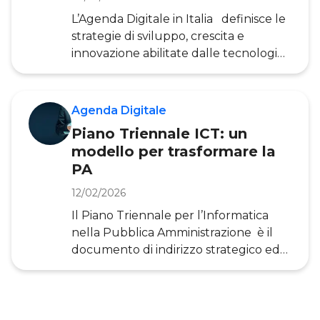
valutarne lo stato dell’arte ? L’Agenda
L’Agenda Digitale in Italia definisce le
Digitale definisce le strategie di sv
strategie di sviluppo, crescita e
innovazione abilitate dalle tecnologie
digitali sia a livello nazionale che
locale. Mira a riformare la Pubblica
Amministrazione e, a partire da
Agenda Digitale
questa, a promuovere l’utilizzo del
Piano Triennale ICT: un
digitale tra imprese e cittadini. Tra i
modello per trasformare la
diversi piani che si sono avvicendati sul
PA
tema, proviamo a capire obiettivi e
ambiti di intervento dell’Agenda
12/02/2026
Digitale italiana. In questo articolo,
Il Piano Triennale per l’Informatica
attraverso la ricerca dell’Oss
nella Pubblica Amministrazione è il
documento di indirizzo strategico ed
economico che detta le regole e i
principi operativi per la trasformazione
digitale in Italia. Atteso dal 2013, il
Piano Triennale è stato finalmente