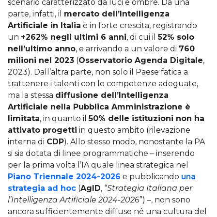
scenario caratterizzato da luci e ombre. Da una
parte, infatti, il
mercato dell’Intelligenza
Artificiale in Italia
è in forte crescita, registrando
un
+262% negli ultimi 6 anni
, di cui il
52% solo
nell’ultimo anno
, e arrivando a un valore di
760
milioni nel 2023
(
Osservatorio Agenda Digitale
,
2023). Dall’altra parte, non solo il Paese fatica a
trattenere i talenti con le competenze adeguate,
ma la stessa
diffusione dell’Intelligenza
Artificiale nella Pubblica Amministrazione è
limitata
, in quanto il
50% delle istituzioni non ha
attivato progetti
in questo ambito (rilevazione
interna di
CDP
). Allo stesso modo, nonostante la PA
si sia dotata di linee programmatiche – inserendo
per la prima volta l’IA quale linea strategica nel
Piano Triennale 2024-2026
e pubblicando
una
strategia ad hoc
(
AgID
, “
Strategia Italiana per
l’Intelligenza Artificiale 2024-2026
”) –, non sono
ancora sufficientemente diffuse né una cultura del