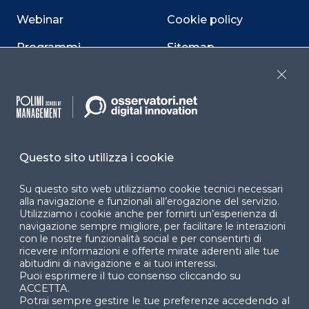
Webinar
Cookie policy
Programmi
Sitemap
Dichiarazione di
Close
accessibilità
Cookie Center
Questo sito utilizza i cookie
Su questo sito web utilizziamo cookie tecnici necessari
Facebook
LinkedIn
Instag
alla navigazione e funzionali all’erogazione del servizio.
Utilizziamo i cookie anche per fornirti un’esperienza di
navigazione sempre migliore, per facilitare le interazioni
con le nostre funzionalità social e per consentirti di
YouTube
X
ricevere informazioni e offerte mirate aderenti alle tue
abitudini di navigazione e ai tuoi interessi.
Puoi esprimere il tuo consenso cliccando su
ACCETTA.
Potrai sempre gestire le tue preferenze accedendo al