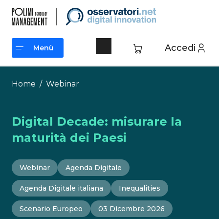
Vai
al
contenuto
Accedi
Menù
Menù
Home
/
Webinar
Digital Decade: misurare la
maturità dei Paesi
Webinar
Agenda Digitale
Agenda Digitale italiana
Inequalities
Scenario Europeo
03 Dicembre 2026