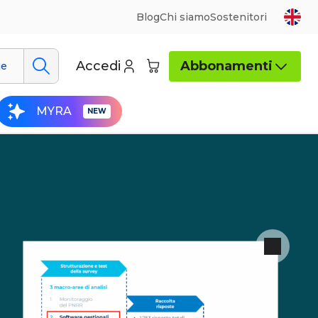
Blog
Chi siamo
Sostenitori
Accedi
Abbonamenti
ue
MYRA