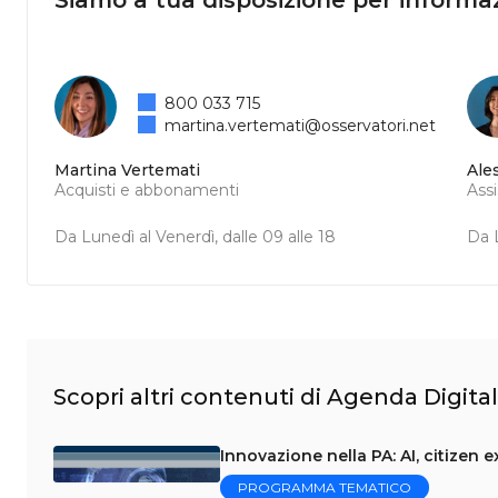
Siamo a tua disposizione per informaz
800 033 715
martina.vertemati@osservatori.net
Martina Vertemati
Ale
Acquisti e abbonamenti
Ass
Da Lunedì al Venerdì, dalle 09 alle 18
Da L
Scopri altri contenuti di Agenda Digita
Innovazione nella PA: AI, citizen 
PROGRAMMA TEMATICO