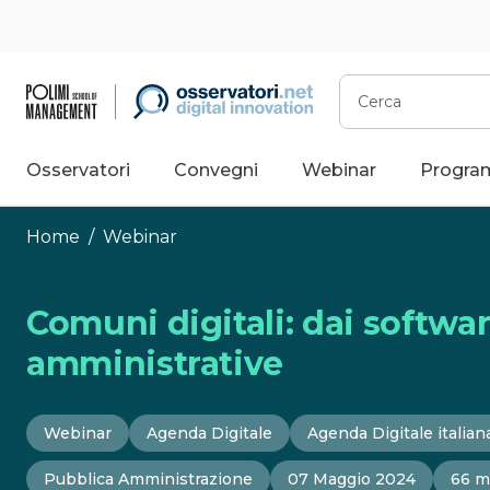
Vai
al
contenuto
Cerca
Osservatori
Convegni
Webinar
Progra
Home
/
Webinar
Comuni digitali: dai softwa
amministrative
Webinar
Agenda Digitale
Agenda Digitale italian
Pubblica Amministrazione
07 Maggio 2024
66 m