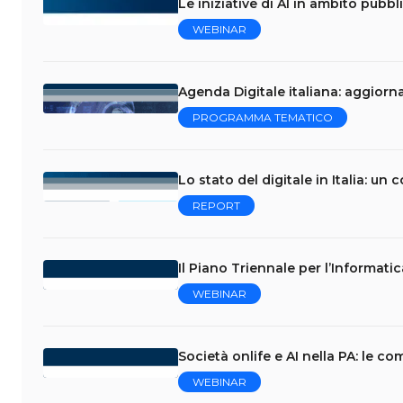
Le iniziative di AI in ambito pubbl
WEBINAR
Agenda Digitale italiana: aggiorn
PROGRAMMA TEMATICO
Lo stato del digitale in Italia: un
REPORT
Il Piano Triennale per l’Informati
WEBINAR
Società onlife e AI nella PA: le 
WEBINAR