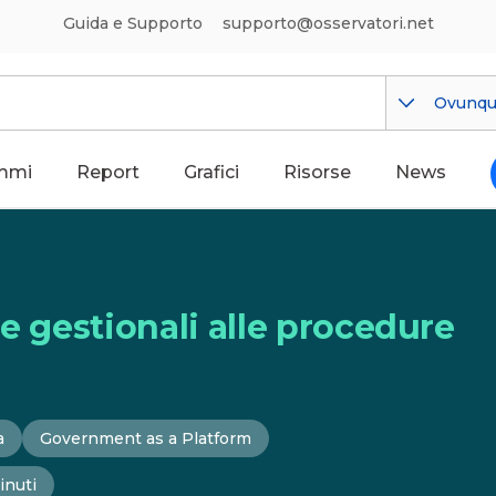
Guida e Supporto
supporto@osservatori.net
Ovunq
mmi
Report
Grafici
Risorse
News
re gestionali alle procedure
a
Government as a Platform
inuti