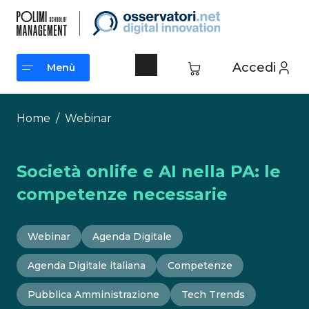
Vai
al
contenuto
Accedi
Menù
Menù
Home
/
Webinar
Società onlife e AI nella PA: le
competenze necessarie
Webinar
Agenda Digitale
Agenda Digitale italiana
Competenze
Pubblica Amministrazione
Tech Trends