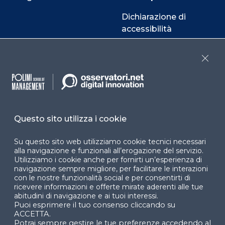
Dichiarazione di
accessibilità
Cookie Center
Close
Facebook
LinkedIn
Instag
Questo sito utilizza i cookie
Su questo sito web utilizziamo cookie tecnici necessari
YouTube
X
alla navigazione e funzionali all’erogazione del servizio.
Utilizziamo i cookie anche per fornirti un’esperienza di
navigazione sempre migliore, per facilitare le interazioni
con le nostre funzionalità social e per consentirti di
ricevere informazioni e offerte mirate aderenti alle tue
abitudini di navigazione e ai tuoi interessi.
Puoi esprimere il tuo consenso cliccando su
ACCETTA.
© 2024 Copyright © Politecnico di Milano Dipartimento
Potrai sempre gestire le tue preferenze accedendo al