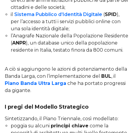
diretti alle amministrazioni pubbliche da parte dei
cittadini e delle società;
il
Sistema Pubblico d’Identità Digitale
(
SPID
),
per l’accesso a tutti i servizi pubblici online con
una sola identità digitale;
l’Anagrafe Nazionale della Popolazione Residente
(
ANPR
), un database unico della popolazione
residente in Italia, testato finora da 800 comuni.
A ciò si aggiungono le azioni di potenziamento della
Banda Larga, con l’implementazione del
BUL
, il
Piano Banda Ultra Larga
che ha portato progressi
da gigante.
I pregi del Modello Strategico
Sintetizzando, il Piano Triennale, così modellato:
poggia su alcuni
principi chiave
come la
necessità di architetture multi-livello fortemente