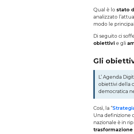
Qual è lo
stato d
analizzato l’attu
modo le principali
Di seguito ci sof
obiettivi
e gli
am
Gli obietti
L’ Agenda Digit
obiettivi della
democratica ne
Così, la “
Strategia
Una definizione ch
nazionale è in ri
trasformazione 