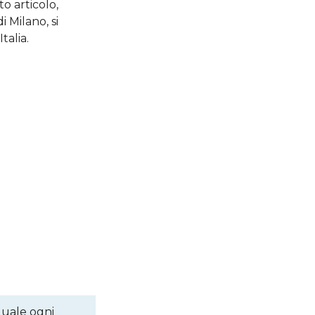
to articolo,
i Milano, si
talia.
quale ogni