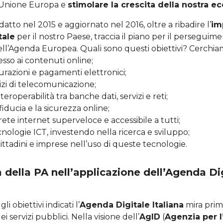
ll’Unione Europa e
stimolare la crescita della nostra 
atto nel 2015 e aggiornato nel 2016, oltre a ribadire l’
im
tale
per il nostro Paese, traccia il piano per il perseguim
dell’Agenda Europea. Quali sono questi obiettivi? Cerchiam
esso ai contenuti online;
urazioni e pagamenti elettronici;
vizi di telecomunicazione;
eroperabilità tra banche dati, servizi e reti;
fiducia e la sicurezza online;
ete internet superveloce e accessibile a tutti;
cnologie ICT, investendo nella ricerca e sviluppo;
ittadini e imprese nell’uso di queste tecnologie.
 della PA nell’applicazione dell’Agenda Dig
i obiettivi indicati l’
Agenda Digitale Italiana
mira prima
i servizi pubblici. Nella visione dell’
AgID
(
Agenzia per l’