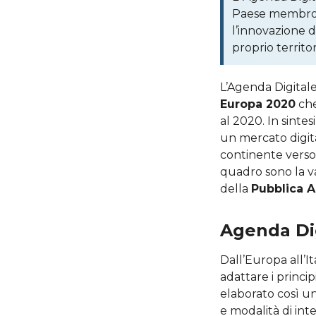
Paese membro 
l’innovazione d
proprio territo
L’Agenda Digital
Europa 2020
che
al 2020. In sintesi
un mercato digit
continente verso 
quadro sono la v
della
Pubblica 
Agenda Dig
Dall’Europa all’Ita
adattare i principi
elaborato così u
e modalità di in