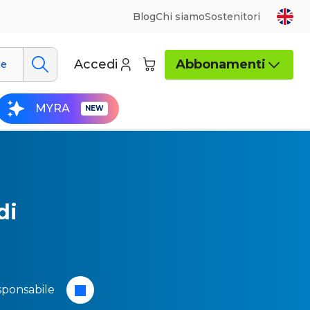
Blog
Chi siamo
Sostenitori
Accedi
Abbonamenti
ue
MYRA
di
ponsabile