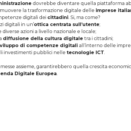
inistrazione
dovrebbe diventare quella piattaforma abil
omuovere la trasformazione digitale delle
imprese itali
mpetenze digitali dei
cittadini
. Si, ma come?
 digitali in un’
ottica centrata sull’utente
;
diverse azioni a livello nazionale e locale;
la
diffusione della cultura digitale
tra i cittadini;
viluppo di competenze digitali
all’interno delle impre
li investimenti pubblici nelle
tecnologie ICT
.
, messe assieme, garantirebbero quella crescita economic
enda Digitale Europea
.