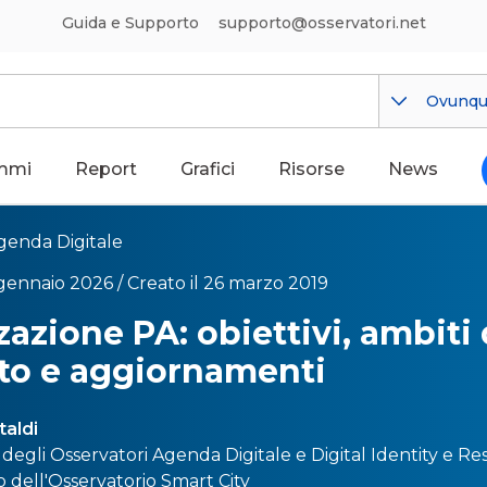
Guida e Supporto
supporto@osservatori.net
Ovunq
mmi
Report
Grafici
Risorse
News
genda Digitale
 gennaio 2026 /
Creato il 26 marzo 2019
zazione PA: obiettivi, ambiti 
to e aggiornamenti
taldi
 degli Osservatori
Agenda Digital
e e
Digital Identity
e Res
co dell'Osservatorio
Smart City