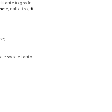
itante in grado,
ane
e, dall’altro, di
se;
a e sociale tanto