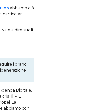
uida
abbiamo già
n particolar
o
, vale a dire sugli
eguire i grandi
 rigenerazione
l’Agenda Digitale.
risi, il PIL
ropei. La
che abbiamo con