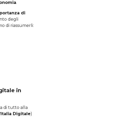
economia
.
portanza di
ento degli
o di riassumerli:
itale in
 di tutto alla
Italia Digitale
)