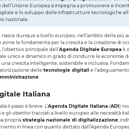
dell’Unione Europea si impegna a promuovere e incent
igitale e lo sviluppo delle infrastrutture tecnologiche all
rio nazionale.
e nasce dunque a livello europeo, nell’ambito della più 
 pone le fondamenta per la crescita e la creazione di o
, l’obiettivo principale dell’
Agenda Digitale Europea
è q
ale unico e dinamico in grado di condurre le economie d
una crescita intelligente, sostenibile e inclusiva. Fonda
alorizzazione delle
tecnologie digitali
e l’adeguamento
Amministrazione
.
itale Italiana
lia il passo è breve. L’
Agenda Digitale Italiana
(
ADI
) no
 e gli obiettivi tracciati a livello europeo alle necessità ital
na propria
strategia nazionale di digitalizzazione
, ind
tervento in linea con quanto dettato dall’Agenda Europea