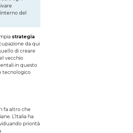
ivare
’interno del
ampia
strategia
ccupazione da qui
uello di creare
el vecchio
mentali in questo
 tecnologico
n fa altro che
iane. L’Italia ha
ividuando priorità
.