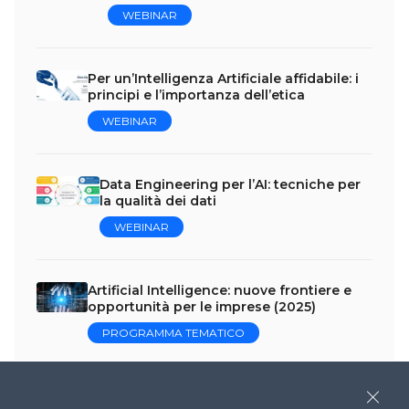
WEBINAR
Per un’Intelligenza Artificiale affidabile: i
principi e l’importanza dell’etica
WEBINAR
Data Engineering per l’AI: tecniche per
la qualità dei dati
WEBINAR
Artificial Intelligence: nuove frontiere e
opportunità per le imprese (2025)
PROGRAMMA TEMATICO
AI e Machine Learning: soluzioni alle
Close