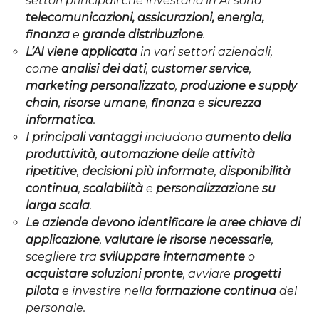
settori principali che investono in AI sono
telecomunicazioni, assicurazioni, energia,
finanza
e
grande distribuzione
.
L’AI viene applicata
in vari settori aziendali,
come
analisi dei dati
,
customer service
,
marketing personalizzato
,
produzione e supply
chain
,
risorse umane
,
finanza
e
sicurezza
informatica
.
I principali vantaggi
includono
aumento della
produttività
,
automazione delle attività
ripetitive
,
decisioni più informate
,
disponibilità
continua
,
scalabilità
e
personalizzazione su
larga scala
.
Le aziende devono
identificare le aree chiave di
applicazione
,
valutare le risorse necessarie
,
scegliere tra
sviluppare internamente
o
acquistare soluzioni pronte
, avviare
progetti
pilota
e investire nella
formazione continua
del
personale.