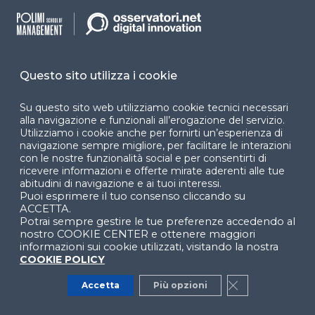
criticità Data Protection
WEBINAR
Questo sito utilizza i cookie
Vedi tutti
Su questo sito web utilizziamo cookie tecnici necessari
alla navigazione e funzionali all’erogazione del servizio.
Utilizziamo i cookie anche per fornirti un’esperienza di
navigazione sempre migliore, per facilitare le interazioni
Lascia un commento
con le nostre funzionalità social e per consentirti di
ricevere informazioni e offerte mirate aderenti alle tue
abitudini di navigazione e ai tuoi interessi.
Puoi esprimere il tuo consenso cliccando su
ACCETTA.
Potrai sempre gestire le tue preferenze accedendo al
Iscriviti
Accedi
nostro COOKIE CENTER e ottenere maggiori
informazioni sui cookie utilizzati, visitando la nostra
COOKIE POLICY
Accetta
Più opzioni
Close GDPR Co
{}
[+]