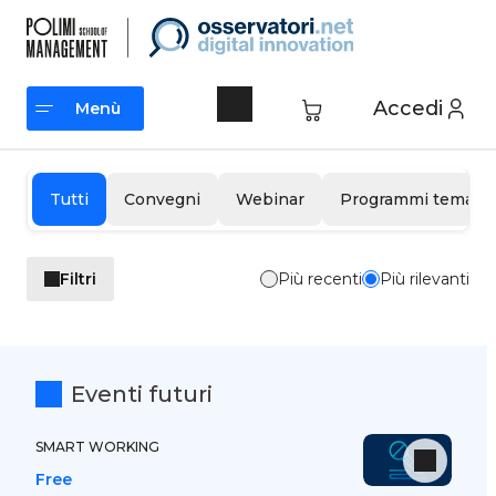
Vai
al
contenuto
Accedi
Menù
Menù
Tutti
Convegni
Webinar
Programmi tematic
Filtri
Più recenti
Più rilevanti
Eventi futuri
SMART WORKING
Free