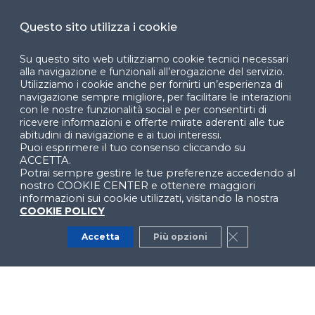
Cookie Center
Questo sito utilizza i cookie
Su questo sito web utilizziamo cookie tecnici necessari
alla navigazione e funzionali all’erogazione del servizio.
Utilizziamo i cookie anche per fornirti un’esperienza di
Facebook
LinkedIn
Instag
navigazione sempre migliore, per facilitare le interazioni
con le nostre funzionalità social e per consentirti di
ricevere informazioni e offerte mirate aderenti alle tue
abitudini di navigazione e ai tuoi interessi.
Puoi esprimere il tuo consenso cliccando su
YouTube
X
ACCETTA.
Potrai sempre gestire le tue preferenze accedendo al
nostro COOKIE CENTER e ottenere maggiori
informazioni sui cookie utilizzati, visitando la nostra
COOKIE POLICY
Accetta
Più opzioni
Close GDPR Co
© 2024 Copyright © Politecnico di Milano Dipartimento
di Ingegneria Gestionale