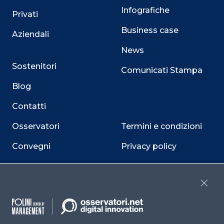
Infografiche
Privati
Business case
Aziendali
News
Sostenitori
Comunicati Stampa
Blog
Contatti
Osservatori
Termini e condizioni
Convegni
Privacy policy
Webinar
Cookie policy
Programmi
Sitemap
Close
Dichiarazione di
accessibilità