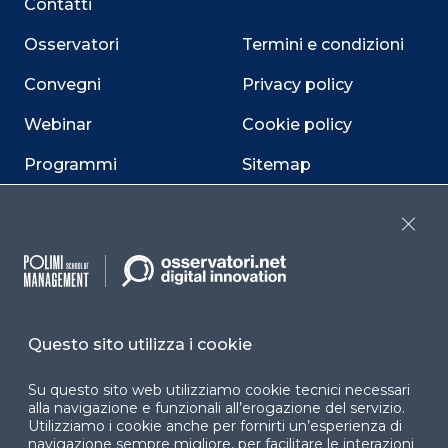
Contatti
Osservatori
Termini e condizioni
Convegni
Privacy policy
Webinar
Cookie policy
Programmi
Sitemap
Dichiarazione di
accessibilità
Close
Cookie Center
Questo sito utilizza i cookie
Facebook
LinkedIn
Instag
Su questo sito web utilizziamo cookie tecnici necessari
alla navigazione e funzionali all’erogazione del servizio.
Utilizziamo i cookie anche per fornirti un’esperienza di
navigazione sempre migliore, per facilitare le interazioni