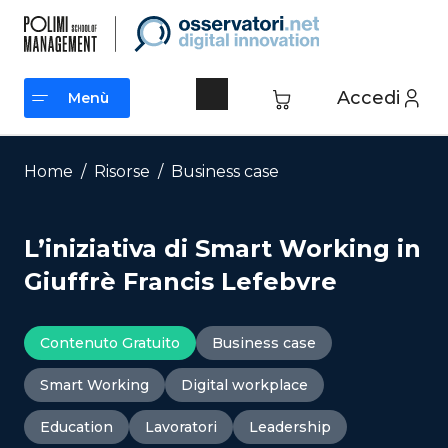
Vai
al
contenuto
Accedi
Menù
Menù
Home
/
Risorse
/
Business case
L’iniziativa di Smart Working in
Giuffrè Francis Lefebvre
Contenuto Gratuito
Business case
Smart Working
Digital workplace
Education
Lavoratori
Leadership