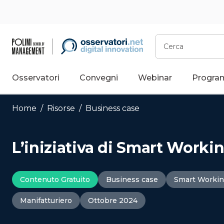
Vai
al
contenuto
Cerca
Osservatori
Convegni
Webinar
Progra
Home
/
Risorse
/
Business case
L’iniziativa di Smart Worki
Contenuto Gratuito
Business case
Smart Worki
Manifatturiero
Ottobre 2024