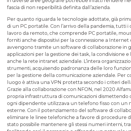
in diverse aree geografie potrebbe infatti rendere nece
fascia di non reperibilità definita dall’azienda.
Per quanto riguarda le tecnologie adottate, già pri
di un PC portatile. Con l’arrivo della pandemia, tutti i
lavoro da remoto, che comprende PC portatile, mouse e
forniti anche dispositivi per la connessione a Internet
avvengono tramite un software di collaborazione in g
applicazioni per la gestione dei task, la condivisione e 
anche la rete intranet aziendale. L’intera organizzaz
strumenti, acquisendo padronanza delle loro funziona
per la gestione della comunicazione aziendale. Per co
luogo è attiva una VPN protetta secondo i criteri del
Grazie alla collaborazione con NFON, nel 2020 Alfam
propria infrastruttura di comunicazioni dismettendo co
ogni dipendente utilizzava un telefono fisso con un 
esterne. Con il potenziamento del software di collabor
eliminare le linee telefoniche a favore di procedure 
stato possibile mantenere gli stessi numeri interni, tr