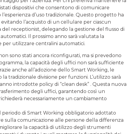
antaggio per l’azienda. Per chi preferiva mantenere la
uistati dispositivi che consentono di comunicare
 l’esperienza d’uso tradizionale. Questo progetto ha
ed evitando l’acquisto di un cellulare per ciascun
 del receptionist, delegando la gestione del flusso di
 automatici. Il prossimo anno sarà valutata la
per utilizzare centralini automatici.
non sono stati ancora riconfigurati, ma si prevedono
ogramma, la capacità degli uffici non sarà sufficiente
azie anche all’adozione dello Smart Working, le
 tradizionale divisione per funzioni. L’utilizzo sarà
ranno introdotte policy di “clean desk” . Questa nuova
rasferimento degli uffici, garantendo così un
o richiederà necessariamente un cambiamento
 il periodo di Smart Working obbligatorio adottato
re sulla comunicazione alle persone della differenza
gliorare la capacità di utilizzo degli strumenti