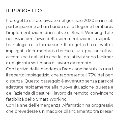
IL PROGETTO
Il progetto è stato avviato nel gennaio 2020 su inizia
partecipazione ad un bando della Regione Lombardia 
l’implementazione di iniziative di Smart Working. Tal
necessari per l’avvio della sperimentazione, la stipula
tecnologico e la formazione. Il progetto ha coinvolto 
impiegati, documentaristi tecnici e sviluppatori softw
accomunati dal fatto che le loro attività sono facilm
due giorni a settimana di lavoro da remoto.
Con l’arrivo della pandemia l’adozione ha subito una f
il reparto impiegatizio, che rappresenta il’75% del p
distanza. Questo passaggio è avvenuto senza particola
adattate rapidamente alla nuova situazione; questa 
dell’azienda di gestire il lavoro da remoto, convincendo
fattibilità dello Smart Working.
Con la fine dell’emergenza, Alfamation ha progress
che prevedesse un maggior bilanciamento tra presenz