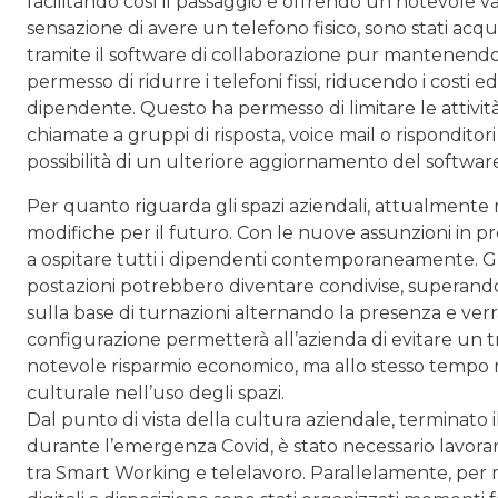
facilitando così il passaggio e offrendo un notevole v
sensazione di avere un telefono fisico, sono stati acq
tramite il software di collaborazione pur mantenendo
permesso di ridurre i telefoni fissi, riducendo i costi 
dipendente. Questo ha permesso di limitare le attività
chiamate a gruppi di risposta, voice mail o risponditori
possibilità di un ulteriore aggiornamento del software 
Per quanto riguarda gli spazi aziendali, attualmente 
modifiche per il futuro. Con le nuove assunzioni in pr
a ospitare tutti i dipendenti contemporaneamente. Gr
postazioni potrebbero diventare condivise, superando la
sulla base di turnazioni alternando la presenza e ver
configurazione permetterà all’azienda di evitare un t
notevole risparmio economico, ma allo stesso temp
culturale nell’uso degli spazi.
Dal punto di vista della cultura aziendale, terminato
durante l’emergenza Covid, è stato necessario lavora
tra Smart Working e telelavoro. Parallelamente, per mi