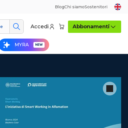
Blog
Chi siamo
Sostenitori
Accedi
Abbonamenti
ue
MYRA