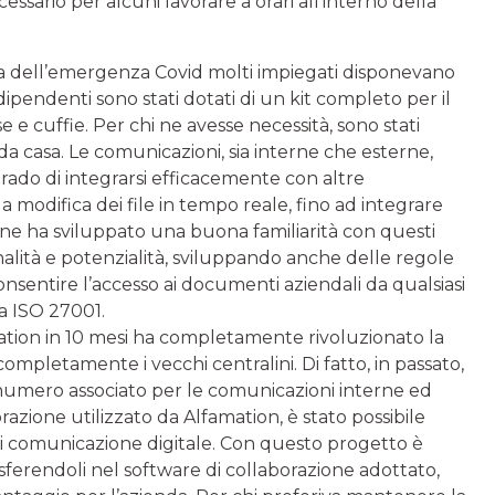
ssario per alcuni lavorare a orari all’interno della
ma dell’emergenza Covid molti impiegati disponevano
 dipendenti sono stati dotati di un kit completo per il
 cuffie. Per chi ne avesse necessità, sono stati
 da casa. Le comunicazioni, sia interne che esterne,
rado di integrarsi efficacemente con altre
la modifica dei file in tempo reale, fino ad integrare
ione ha sviluppato una buona familiarità con questi
lità e potenzialità, sviluppando anche delle regole
nsentire l’accesso ai documenti aziendali da qualsiasi
la ISO 27001.
ation in 10 mesi ha completamente rivoluzionato la
mpletamente i vecchi centralini. Di fatto, in passato,
numero associato per le comunicazioni interne ed
azione utilizzato da Alfamation, è stato possibile
di comunicazione digitale. Con questo progetto è
asferendoli nel software di collaborazione adottato,