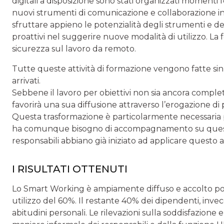
digitali a disposizione sono stati organizzati momenti 
nuovi strumenti di comunicazione e collaborazione in
sfruttare appieno le potenzialità degli strumenti e del
proattivi nel suggerire nuove modalità di utilizzo. La
sicurezza sul lavoro da remoto.
Tutte queste attività di formazione vengono fatte sin 
arrivati.
Sebbene il lavoro per obiettivi non sia ancora comple
favorirà una sua diffusione attraverso l’erogazione di 
Questa trasformazione è particolarmente necessaria po
ha comunque bisogno di accompagnamento su questi 
responsabili abbiano già iniziato ad applicare questo 
I RISULTATI OTTENUTI
Lo Smart Working è ampiamente diffuso e accolto posi
utilizzo del 60%. Il restante 40% dei dipendenti, invece
abitudini personali. Le rilevazioni sulla soddisfazione