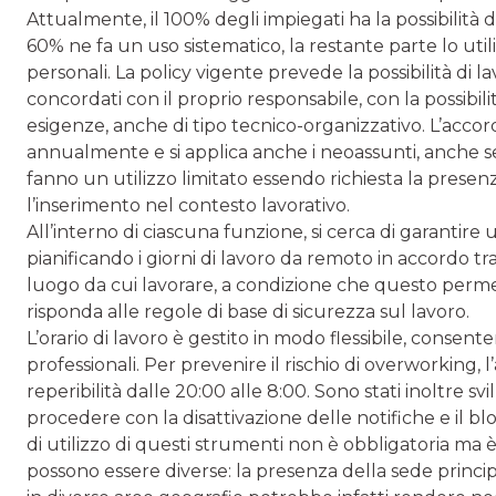
Attualmente, il 100% degli impiegati ha la possibilità 
60% ne fa un uso sistematico, la restante parte lo uti
personali. La policy vigente prevede la possibilità di 
concordati con il proprio responsabile, con la possibilit
esigenze, anche di tipo tecnico-organizzativo. L’acco
annualmente e si applica anche i neoassunti, anche se
fanno un utilizzo limitato essendo richiesta la presen
l’inserimento nel contesto lavorativo.
All’interno di ciascuna funzione, si cerca di garantire 
pianificando i giorni di lavoro da remoto in accordo tra
luogo da cui lavorare, a condizione che questo permet
risponda alle regole di base di sicurezza sul lavoro.
L’orario di lavoro è gestito in modo flessibile, consen
professionali. Per prevenire il rischio di overworking, 
reperibilità dalle 20:00 alle 8:00. Sono stati inoltre 
procedere con la disattivazione delle notifiche e il bl
di utilizzo di questi strumenti non è obbligatoria ma 
possono essere diverse: la presenza della sede principa