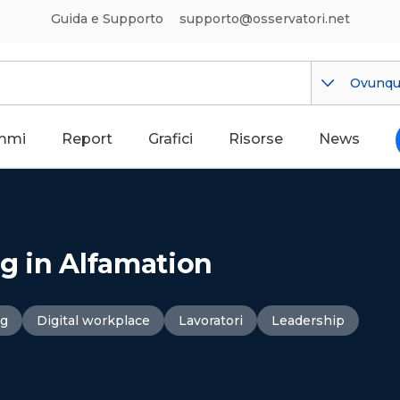
Guida e Supporto
supporto@osservatori.net
Ovunq
mmi
Report
Grafici
Risorse
News
ng in Alfamation
ng
Digital workplace
Lavoratori
Leadership