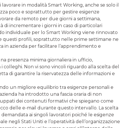
di lavorare in modalità Smart Working, anche se solo il
lizza poco e soprattutto per gestire esigenze
lavorare da remoto per due giorni a settimana,
à di incrementare i giorni in caso di particolari
rdo individuale per lo Smart Working viene rinnovato
 questi profili, soprattutto nelle prime settimane ne
za in azienda per facilitare l’apprendimento e
una presenza minima giornaliera in ufficio,
 i colleghi. Non vi sono vincoli riguardo alla scelta del
ta di garantire la riservatezza delle informazioni e
tendo un migliore equilibrio tra esigenze personali e
l’azienda ha introdotto una fascia oraria di non
sviluppati dei contenuti formativi che spiegano come
occo delle e-mail durante questo intervallo. La scelta
è demandata ai singoli lavoratori poiché le esigenze
le negli Stati Uniti e l’operatività dell’organizzazione