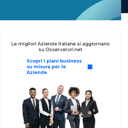
Le migliori Aziende italiane si aggiornano
su Osservatori.net
Scopri i piani business
su misura per le
Aziende