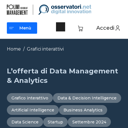
Vai
al
contenuto
Accedi
Menù
Menù
Home
/
Grafici interattivi
L’offerta di Data Management
& Analytics
Grafico interattivo
Data & Decision Intelligence
Artificial Intelligence
Business Analytics
Data Science
Startup
Settembre 2024