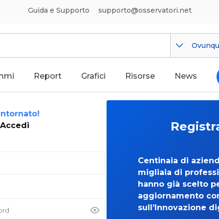
Guida e Supporto
supporto@osservatori.net
Ovunq
mmi
Report
Grafici
Risorse
News
ntornato!
Registr
Accedi
Centinaia di azien
migliaia di professi
hanno già scelto per
aggiornamento co
sull’Innovazione di