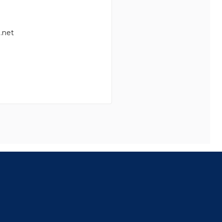
.net
8