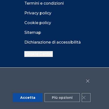
Termini e condizioni
Privacy policy
Cookie policy
Sitemap
Dichiarazione di accessibilità
Cookie Center
Facebook
LinkedIn
Instagram
Close GDPR 
YouTube
X
Accetta
Più opzioni
Close GDPR 