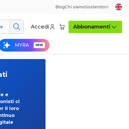
Blog
Chi siamo
Sostenitori
Accedi
Abbonamenti
ue
MYRA
ati
de e
onisti ci
 il loro
ntinuo
gitale