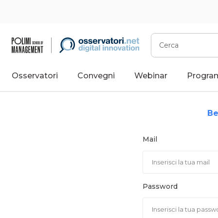
Vai
al
contenuto
Cerca
Osservatori
Convegni
Webinar
Progra
Be
Mail
Password