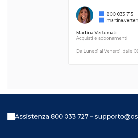
800 033 715
martina.verte
Martina Vertemati
Acquisti e abbonamenti
Da Lunedì al Venerdì, dalle 09
Assistenza 800 033 727 – supporto@os