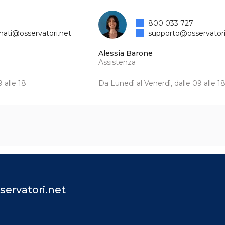
800 033 727
mati@osservatori.net
supporto@osservatori
Alessia Barone
Assistenza
 alle 18
Da Lunedì al Venerdì, dalle 09 alle 1
servatori.net