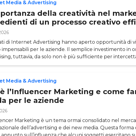
ilmente sei già presente su LinkedIn in quanto libero pro
et Media & Advertising
tore dipendente, imprenditore o startupper, CEO, HR spe
portanza della creatività nel marke
edienti di un processo creativo eff
2026
ati di Internet Advertising hanno aperto opportunità di vis
impensabili per le aziende. Il semplice investimento in o
ising, tuttavia, da solo non è più sufficiente per intercet
. Per distinguersi all’interno del “mare magnum” del we
bisogno di creatività. Non solo belle idee però, ma un p
vo vero e proprio. Un processo di definizione, realizzazion
et Media & Advertising
azione del messaggio pubblicitario, che tenga conto dell
è l’Influencer Marketing e come fa
da per le aziende
2026
uencer Marketing è un tema ormai consolidato nel mercat
azionale dell’advertising e dei new media. Questa forma 
 appunto sull’influenza che alcuni soggetti esercitano s