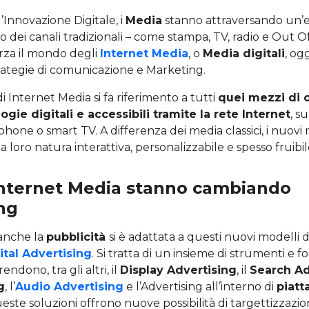
’Innovazione Digitale, i
Media
stanno attraversando un’
o dei canali tradizionali – come stampa, TV, radio e Out O
rza il mondo degli
Internet Media
, o
Media digitali
, og
trategie di comunicazione e Marketing.
i Internet Media si fa riferimento a tutti
quei mezzi di
ogie digitali e accessibili tramite la rete Internet
, s
phone o smart TV. A differenza dei media classici, i nuovi 
a loro natura interattiva, personalizzabile e spesso fruib
Internet Media stanno cambiando
ing
anche la
pubblicità
si è adattata a questi nuovi modelli 
ital Advertising
. Si tratta di un insieme di strumenti e f
ndono, tra gli altri, il
Display Advertising
, il
Search Ad
g
, l’
Audio Advertising
e l’Advertising all’interno di
piatt
ueste soluzioni offrono nuove possibilità di targettizzazi