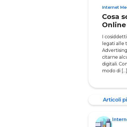
Internet Me
Cosa so
Online
I cosiddett
legati alle
Advertising
citarne alc
digitali. 
modo di […
Articoli pi
Intern