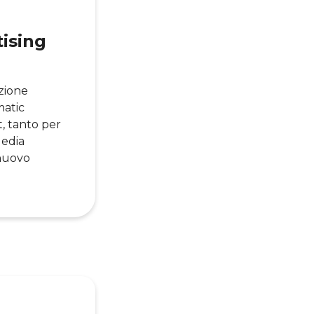
tising
azione
matic
t, tanto per
Media
 nuovo