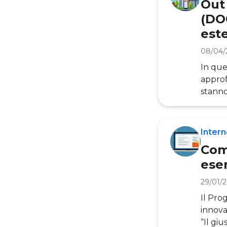
Out
(DO
est
08/04/
In que
appro
stanno
italiano. L’OOH, o Out of Home, è il settore dell’Advertisin
della 
quegli
Intern
come i
Com
ese
29/01/
Il Pro
innova
“Il gi