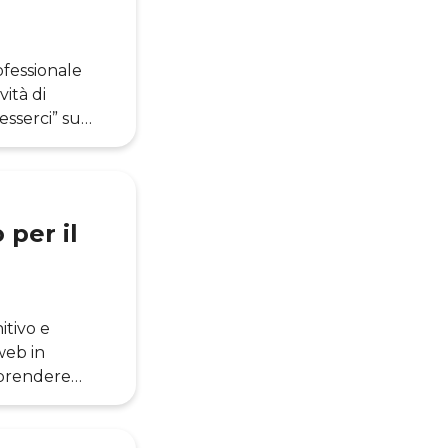
fessionale
vità di
sserci” su
ile, basata su
ità. Vediamo
ndale su
per il
itivo e
web in
mprendere
o momento
da,