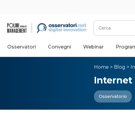
Cerca
Osservatori
Convegni
Webinar
Progra
Home
>
Blog
>
I
Internet
Osservatorio
Internet
e le sfid