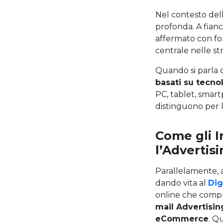
Nel contesto dell
profonda. A fianc
affermato con fo
centrale nelle s
Quando si parla d
basati su tecnol
PC, tablet, smart
distinguono per l
Come gli 
l’Advertis
Parallelamente, 
dando vita al
Dig
online che compre
mail Advertisin
eCommerce
. Q