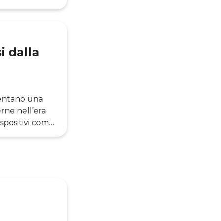
he che
indirizzando in
io ad un
 dalla
sentano una
erne nell’era
ispositivi come
 un senso
une possono
o
: