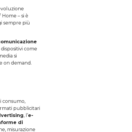
evoluzione
f Home – si è
gi sempre più
 comunicazione
u dispositivi come
media si
ile on demand.
di consumo,
ormati pubblicitari
vertising
, l’
e-
aforme di
one, misurazione