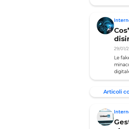
alla b
convog
tempo 
Intern
target 
Cos
dis
29/01/
Le fak
minacci
digital
smartp
critic
Articoli c
persino
dell’O
Intern
Ges