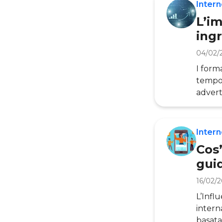
probab
Intern
lavora
L’im
ingr
04/02/
I form
tempo 
advert
utente
hanno 
creati
Intern
veicol
Cos’
gui
16/02/
L’Infl
intern
basata