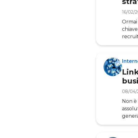
str
16/02/
Ormai 
chiave
recrui
Linked
strate
quindi
Intern
Lin
bus
08/04/
Non è l
assolu
genera
come 
storic