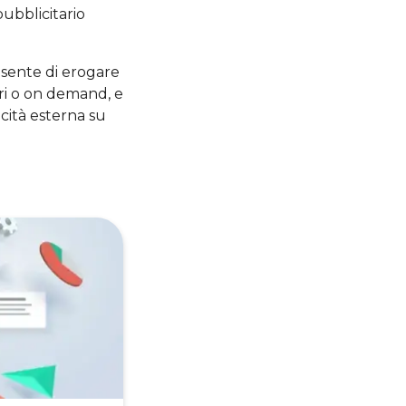
pubblicitario
nsente di erogare
ari o on demand, e
icità esterna su