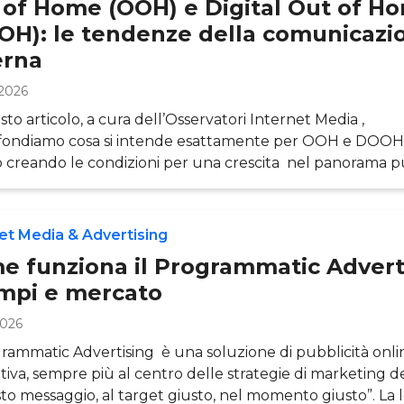
 of Home (OOH) e Digital Out of H
OH): le tendenze della comunicazi
erna
2026
sto articolo, a cura dell’Osservatori Internet Media ,
fondiamo cosa si intende esattamente per OOH e DOOH
 creando le condizioni per una crescita nel panorama pu
g che si occupa
comunicazione esterna analogica e digitale. In pratica, si tr
 strumenti pubblicitari che incontriamo durante la nostra
et Media & Advertising
 c
e funziona il Programmatic Advert
mpi e mercato
2026
grammatic Advertising è una soluzione di pubblicità onl
tiva, sempre più al centro delle strategie di marketing d
usto messaggio, al target giusto, nel momento giusto”. La 