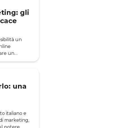
fessionista,
ciali
ting: gli
icace
ibilità un
nline
tare un
b, le aziende
rocesso
e e
e esig
rlo: una
o italiano e
di marketing,
ul potere