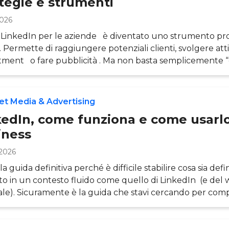
ategie e strumenti
2026
LinkedIn per le aziende è diventato uno strumento pro
. Permette di raggiungere potenziali clienti, svolgere atti
tment o fare pubblicità . Ma non basta semplicemente “e
In: bisogna costruire una pagina aziendale solida, affidab
gie mirate alla crescita e allo sviluppo di nuove opportun
 come costruire e gestire con successo la presenza azie
et Media & Advertising
LinkedIn. In questa pri
kedIn, come funziona e come usarlo 
iness
2026
a guida definitiva perché è difficile stabilire cosa sia defin
to in un contesto fluido come quello di LinkedIn (e del 
le). Sicuramente è la guida che stavi cercando per co
padroneggiare questo social network in questo precis
o. Come funziona LinkedIn ? Se stai leggendo questa gui