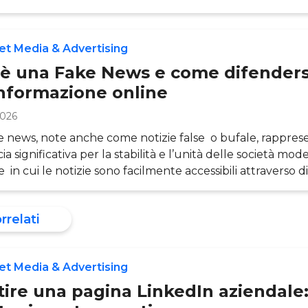
ase del Programmatic si basa su piattaforme tecnologic
liano la domanda e l’offerta di spazi pubblicitari online, 
reale e in forma automatizzata il messaggio pubblicitar
et Media & Advertising
preciso. In questo articolo, a c
’è una Fake News e come difendersi
informazione online
2026
e news, note anche come notizie false o bufale, rappre
a significativa per la stabilità e l’unità delle società mod
e in cui le notizie sono facilmente accessibili attraverso d
hone, PC e smart speaker. Gli utenti devono sviluppare
o poiché non tutte le informazioni sono attendibili e alc
orrelati
 risultare pericolose. In questo articolo, attraverso l’aiut
sservato
et Media & Advertising
tire una pagina LinkedIn aziendale