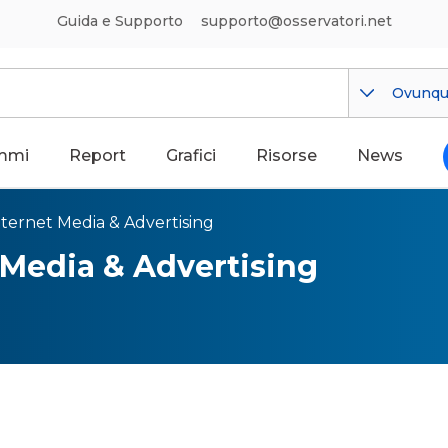
Guida e Supporto
supporto@osservatori.net
Ovunq
mmi
Report
Grafici
Risorse
News
nternet Media & Advertising
 Media & Advertising
 Media e Advertising: i nuovi
e del digitale