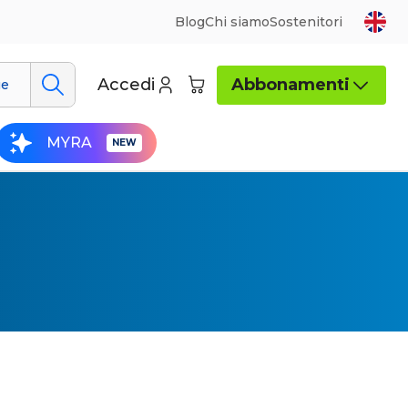
Blog
Chi siamo
Sostenitori
Accedi
Abbonamenti
ue
MYRA
 formati