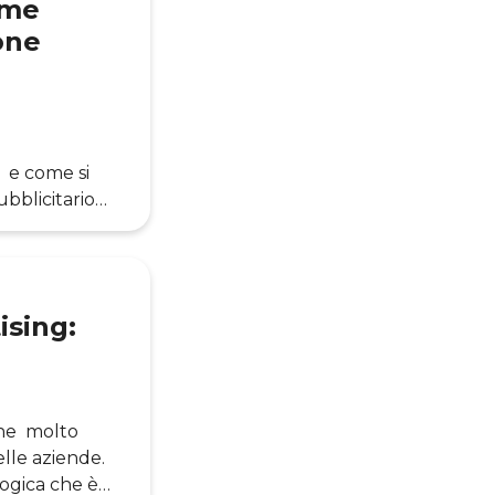
ome
one
 e come si
bblicitario
atta di tutti
 quotidianità,
ising:
ine molto
elle aziende.
logica che è