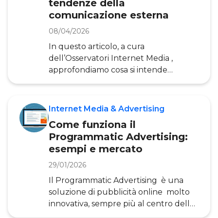
tendenze della
comunicazione esterna
08/04/2026
In questo articolo, a cura
dell’Osservatori Internet Media ,
approfondiamo cosa si intende
esattamente per OOH e DOOH e
come si stanno creando le condizioni
per una crescita nel panorama
Internet Media & Advertising
pubblicitario italiano. L’OOH, o Out of
Come funziona il
Home, è il settore dell’Advertising
Programmatic Advertising:
che si occupa della comunicazione
esempi e mercato
esterna analogica e digitale. In pratica,
si tratta di tutti quegli strumenti
29/01/2026
pubblicitari che incontriamo durante
Il Programmatic Advertising è una
la nostra quotidianità, come i c
soluzione di pubblicità online molto
innovativa, sempre più al centro delle
strategie di marketing delle aziende.