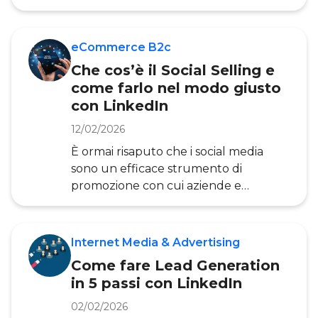
pubblicitaria su pi
nel tuo settore di competenza, allora
la Thought Leadership (leadership di
pensiero) è la strategia che fa per te.
eCommerce B2c
Specie per coloro che operano nel
Che cos’è il Social Selling e
B2B, la Thought Leadership è un
come farlo nel modo giusto
elemento essenziale per una strategia
con LinkedIn
di Content Marketing efficace.
Vediamo di che cosa si tratta e come
12/02/2026
sfruttarla con LinkedIn . Per Thought
È ormai risaputo che i social media
Leadership si intende una tipologia di
sono un efficace strumento di
Content Marketing&
promozione con cui aziende e
professionisti possono far conoscere i
propri servizi ed acquisire clienti.
Nell’attività di vendita i social media
Internet Media & Advertising
possono essere utilizzati in ottica di
Come fare Lead Generation
Social Selling, ossia per entrare in
in 5 passi con LinkedIn
contatto diretto con il pubblico,
lavorando sul proprio brand e sulla
02/02/2026