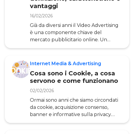
possono persino risultare pericolose.
vantaggi
In questo articolo, attraverso l’aiuto
16/02/2026
dell’Osservato
Già da diversi anni il Video Advertising
è una componente chiave del
mercato pubblicitario online. Un
contributo rilevante per questa
crescita proviene dai Social Network,
la cui struttura favorisce sempre di più
Internet Media & Advertising
l’utilizzo di questo formato in maniera
Cosa sono i Cookie, a cosa
ottimale, soprattutto per quanto
servono e come funzionano
riguarda la componente outstream.
Vediamo quali sono le dinamiche e i
02/02/2026
principali formati del mercato Video
Ormai sono anni che siamo circondati
Advertising, attraverso lo Ricerca
da cookie, acquisizione consenso,
dell’Osservatorio Internet Media della
banner e informative sulla privacy.
POLIMI School of Mana
Quando navighiamo su Internet e
visitiamo un sito web, ogni nostro click