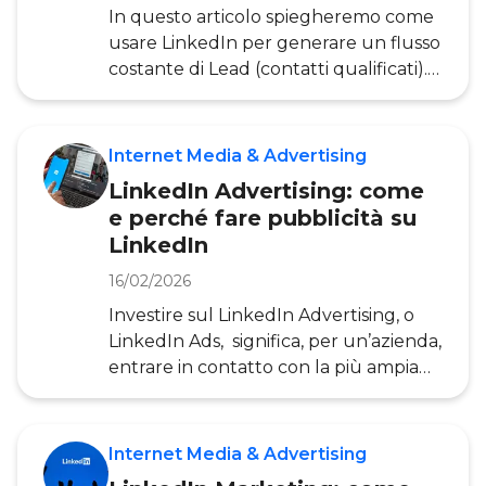
fidelizzazione grazie ad una sapiente
In questo articolo spiegheremo come
gestione delle interazioni. In questo
usare LinkedIn per generare un flusso
articolo spiegheremo i benefici di una
costante di Lead (contatti qualificati).
strategia di Social Selling
Se operi nel B2B, sia che tu sia una
grande azienda, una micro-impresa,
una startup, il titolare di uno studio
Internet Media & Advertising
professionale o un libero
LinkedIn Advertising: come
professionista, sappi che non puoi fare
e perché fare pubblicità su
a meno di considerare LinkedIn per
LinkedIn
raggiungere i tuoi obiettivi di
marketing e vendita B2b. E la
16/02/2026
generazione di Lead è proprio il primo
Investire sul LinkedIn Advertising, o
tassello di una strategia di marketing
LinkedIn Ads, significa, per un’azienda,
efficace. Partiamo da
entrare in contatto con la più ampia
rete di utenti business al mondo.
Grazie a questo canale è possibile
collegarsi con il proprio target ideale e
Internet Media & Advertising
sviluppare campagne pubblicitarie