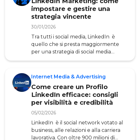
LinkedIn Marketing: come
mirate – di varie tipologie e su più
impostare e gestire una
dispositivi – che permettano di
strategia vincente
aumentare il tasso di conversione. In
altre parole, rispetto ad altri canali,
30/01/2026
LinkedIn è un prezioso strumento di
Tra tutti i social media, LinkedIn è
marketing perché permette di
quello che si presta maggiormente
per una strategia di social media
marketing per il B2B. In questa
piattaforma si concentra il più alto
numero di aziende e professionisti alla
Internet Media & Advertising
ricerca di opportunità di business e, di
Come creare un Profilo
conseguenza, è il luogo ideale dove
LinkedIn efficace: consigli
trovare potenziali clienti o migliorare
per visibilità e credibilità
la brand reputation. È chiaro, però,
che fare LinkedIn Marketing non vuol
05/02/2026
dire soltanto creare una pagina
LinkedIn è il social network votato al
vetrina in cui condividere contenuti
business, alle relazioni e alla carriera
già post
lavorativa. Con oltre 900 milioni di