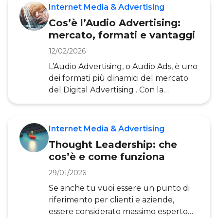
e interazione può trasformarsi in un
Internet Media & Advertising
cookie. Negli ultimi anni questi
Cos’è l’Audio Advertising:
“biscottini” sono stati fortemente
mercato, formati e vantaggi
discussi, in seguito alla decisione presa
dai diversi browser di far scomparire o
12/02/2026
di non utilizzare come tracker (in
L’Audio Advertising, o Audio Ads, è uno
italiano, tracciatori) principali i cookie di
dei formati più dinamici del mercato
terze parti. In questo articolo,
del Digital Advertising . Con la
realizzato da
diffusione di dispositivi come
smartphone e smart speaker, stiamo
entrando in una nuova era dell’audio
Internet Media & Advertising
digitale . Grazie alla possibilità di
Thought Leadership: che
accedere a questi contenuti da più
cos’è e come funziona
device, l’Audio Advertising sta
raggiungendo un’audience sempre
29/01/2026
più ampia. Infatti, per gli advertiser
Se anche tu vuoi essere un punto di
questo significa poter raggiungere
riferimento per clienti e aziende,
l’utente della comunicazione
essere considerato massimo esperto