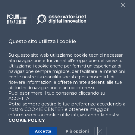
Close
Cookie Center
Questo sito utilizza i cookie
Facebook
LinkedIn
Instag
Su questo sito web utilizziamo cookie tecnici necessari
alla navigazione e funzionali all’erogazione del servizio.
Utilizziamo i cookie anche per fornirti un’esperienza di
YouTube
X
navigazione sempre migliore, per facilitare le interazioni
con le nostre funzionalità social e per consentirti di
ricevere informazioni e offerte mirate aderenti alle tue
abitudini di navigazione e ai tuoi interessi.
Puoi esprimere il tuo consenso cliccando su
ACCETTA.
Potrai sempre gestire le tue preferenze accedendo al
nostro COOKIE CENTER e ottenere maggiori
© 2024 Copyright © Politecnico di Milano Dipartimento
informazioni sui cookie utilizzati, visitando la nostra
di Ingegneria Gestionale
COOKIE POLICY
Accetta
Più opzioni
Close GDPR Co