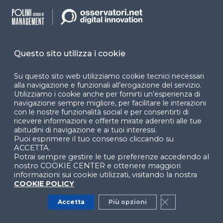
L’Osservatorio ha rilevato che, mentre
nell’ambito
della formazione obbligatoria e delle abilità
linguistiche le piattaforme digitali raggiungono
un buon livello di efficacia
, per altri ambiti si
osserva un divario tra diffusione e reale utilità
Questo sito utilizza i cookie
percepita. Questo è evidente soprattutto nel caso
delle
competenze soft
, come il public speaking:
Su questo sito web utilizziamo cookie tecnici necessari
alla navigazione e funzionali all’erogazione del servizio.
sebbene il digitale venga largamente impiegato,
la
Utilizziamo i cookie anche per fornirti un’esperienza di
percezione di efficacia risulta inferiore rispetto
navigazione sempre migliore, per facilitare le interazioni
ad altre tipologie di competenze
.
con le nostre funzionalità social e per consentirti di
ricevere informazioni e offerte mirate aderenti alle tue
D’altra parte, per le
competenze tecniche
, come
abitudini di navigazione e ai tuoi interessi.
Puoi esprimere il tuo consenso cliccando su
l’uso di un software,
il digitale è molto utile
: si può
ACCETTA.
ripetere un’attività guardando video tutorial
Potrai sempre gestire le tue preferenze accedendo al
quante volte si vuole. Al contrario, per le soft skill,
nostro COOKIE CENTER e ottenere maggiori
informazioni sui cookie utilizzati, visitando la nostra
che richiedono una forte dimensione relazionale, la
COOKIE POLICY
formazione in presenza rimane in molti casi più
efficace. Ciò però non significa escludere il digitale:
Accetta
Più opzioni
Close GDPR Co
se impiegato per stimolare l’interazione e simulare