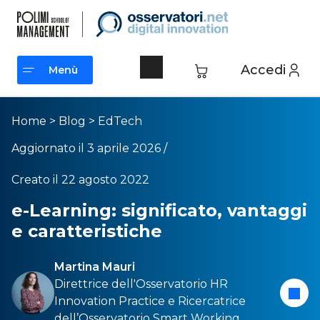
Accedi
Menù
Menù
Home
>
Blog
>
EdTech
Aggiornato il 3 aprile 2026 /
Creato il 22 agosto 2022
e-Learning: significato, vantaggi
e caratteristiche
Martina Mauri
Direttrice dell'
Osservatorio HR
Innovation Practice
e Ricercatrice
dell’
Osservatorio Smart Working