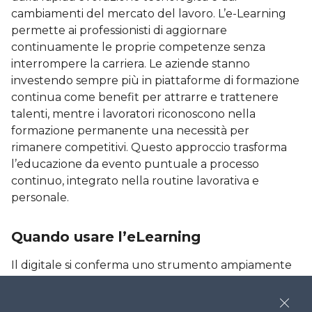
cambiamenti del mercato del lavoro. L’e-Learning
permette ai professionisti di aggiornare
continuamente le proprie competenze senza
interrompere la carriera. Le aziende stanno
investendo sempre più in piattaforme di formazione
continua come benefit per attrarre e trattenere
talenti, mentre i lavoratori riconoscono nella
formazione permanente una necessità per
rimanere competitivi. Questo approccio trasforma
l’educazione da evento puntuale a processo
continuo, integrato nella routine lavorativa e
personale.
Quando usare l’eLearning
Il digitale si conferma uno strumento ampiamente
utilizzato nella formazione, ma non sempre risulta il
canale più efficace per tutti i tipi di competenze.
Close