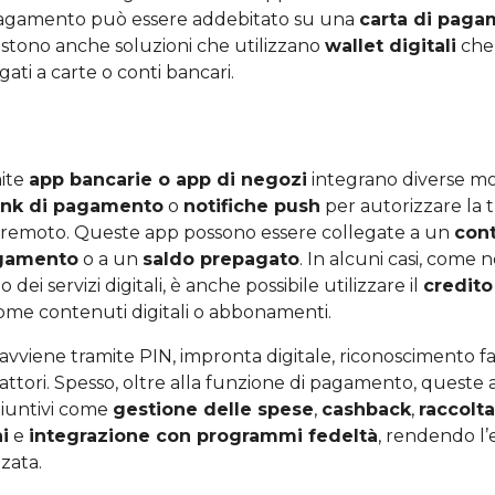
il pagamento può essere addebitato su una
carta di pag
sistono anche soluzioni che utilizzano
wallet digitali
che
egati a carte o conti bancari.
mite
app bancarie o app di negozi
integrano diverse mod
link di pagamento
o
notifiche push
per autorizzare la t
 remoto. Queste app possono essere collegate a un
con
agamento
o a un
saldo prepagato
. In alcuni casi, come 
o dei servizi digitali, è anche possibile utilizzare il
credito
 come contenuti digitali o abbonamenti.
avviene tramite PIN, impronta digitale, riconoscimento fac
attori. Spesso, oltre alla funzione di pagamento, queste
giuntivi come
gestione delle spese
,
cashback
,
raccolta
i
e
integrazione con programmi fedeltà
, rendendo l’
zzata.