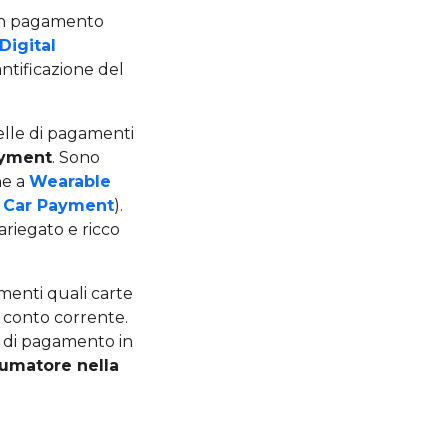
 un pagamento
Digital
ntificazione del
uelle di pagamenti
ayment
. Sono
he a
Wearable
 Car Payment
).
ariegato e ricco
menti quali carte
u conto corrente.
i di pagamento in
sumatore nella