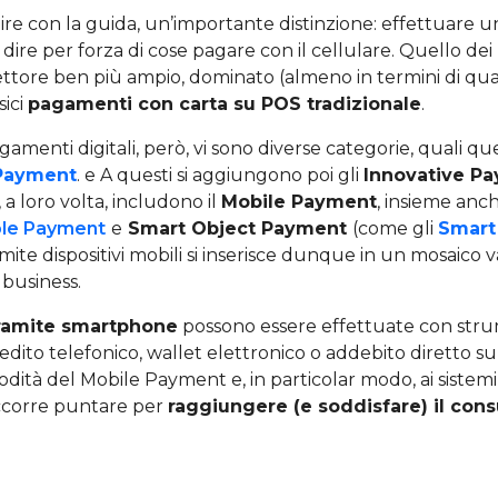
ire con la guida, un’importante distinzione: effettuare
 dire per forza di cose pagare con il cellulare. Quello dei
ttore ben più ampio, dominato (almeno in termini di qua
sici
pagamenti con carta su POS tradizionale
.
agamenti digitali, però, vi sono diverse categorie, quali q
 Payment
. e A questi si aggiungono poi gli
Innovative P
 a loro volta, includono il
Mobile Payment
, insieme anc
ible Payment
e
Smart Object Payment
(come gli
Smart
ite dispositivi mobili si inserisce dunque in un mosaico v
 business.
tramite smartphone
possono essere effettuate con stru
dito telefonico, wallet elettronico o addebito diretto s
odità del Mobile Payment e, in particolar modo, ai sistem
ccorre puntare per
raggiungere (e soddisfare) il con