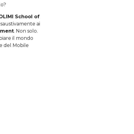
to?
OLIMI School of
esaustivamente ai
yment
. Non solo.
biare il mondo
re del Mobile