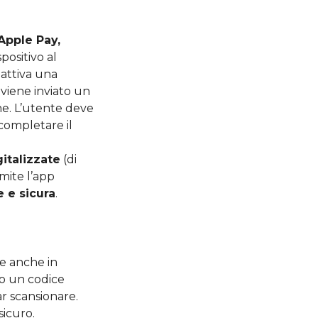
Apple Pay,
spositivo al
 attiva una
a viene inviato un
one. L’utente deve
 completare il
italizzate
(di
mite l’app
e e sicura
.
te anche in
o un codice
r scansionare.
sicuro.