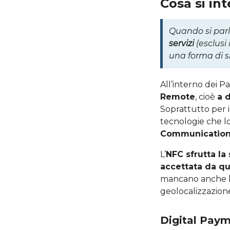
Cosa si i
Quando si parl
servizi
(esclusi 
una forma di 
All’interno dei 
Remote
, cioè
a 
Soprattutto per i
tecnologie che lo
Communication
L’
NFC sfrutta la
accettata da qu
mancano anche le s
geolocalizzazion
Digital Pay