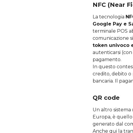
NFC (Near F
La tecnologia
NF
Google Pay e 
terminale POS abi
comunicazione sicu
token univoco 
autenticarsi (con
pagamento.
In questo contest
credito, debito 
bancaria. Il pag
QR code
Un altro sistema
Europa, è quello
generato dal com
Anche qui la tran