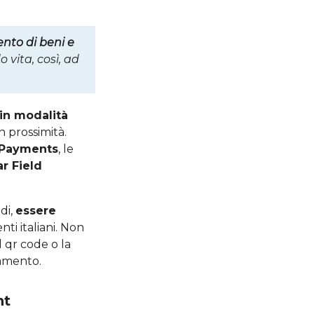
nto di beni e
o vita, così, ad
 in modalità
in prossimità.
 Payments
, le
r Field
di,
essere
ti italiani. Non
l qr code o la
gamento.
nt