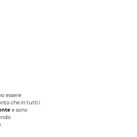
no essere
to che in tutti i
ente
e sono
tendo
e
.