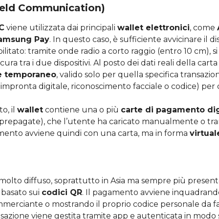
ield Communication)
C
viene utilizzata dai principali
wallet elettronici
, come
Samsung Pay
. In questo caso, è sufficiente avvicinare il di
litato: tramite onde radio a corto raggio (entro 10 cm), si
ra tra i due dispositivi. Al posto dei dati reali della cart
e temporaneo
, valido solo per quella specifica transazi
 impronta digitale, riconoscimento facciale o codice) per
o, il
wallet
contiene una o più
carte di pagamento dig
o prepagate), che l’utente ha caricato manualmente o tra
amento avviene quindi con una carta, ma in forma
virtual
 molto diffuso, soprattutto in Asia ma sempre più presen
 basato sui
codici QR
. Il pagamento avviene inquadrand
merciante o mostrando il proprio codice personale da fa
sazione viene gestita tramite app e autenticata in modo 