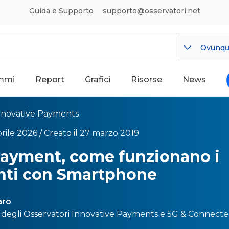
Guida e Supporto
supporto@osservatori.net
Ovunq
mmi
Report
Grafici
Risorse
News
nnovative Payments
rile 2026 /
Creato il 27 marzo 2019
Payment, come funzionano i
ti con Smartphone
aro
 degli Osservatori
Innovative Payments
e
5G & Connected