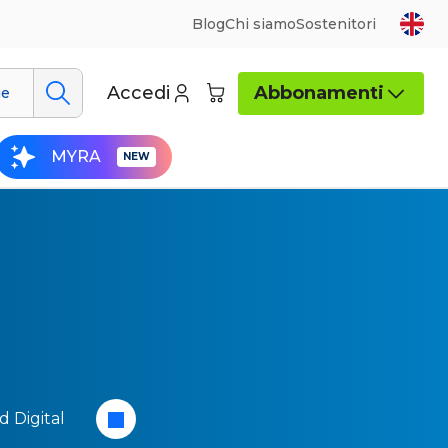
Blog
Chi siamo
Sostenitori
Accedi
Abbonamenti
ue
MYRA
 Digital