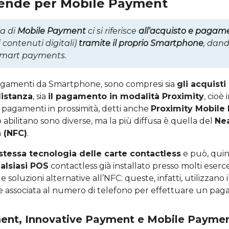
ntende per Mobile Payment
a di
Mobile Payment
ci si riferisce
all’acquisto e pagame
i contenuti digitali)
tramite il proprio Smartphone
, dand
smart payments.
Pagamenti da Smartphone, sono compresi sia
gli acquisti
distanza
, sia
il pagamento in modalità Proximity
, cioè 
 pagamenti in prossimità, detti anche
Proximity Mobile
 abilitano sono diverse, ma la più diffusa è quella del
Nea
 (NFC)
.
 stessa tecnologia delle carte contactless
e può, quin
alsiasi POS
contactless già installato presso molti esercen
oluzioni alternative all’NFC: queste, infatti, utilizzano i
e associata al numero di telefono per effettuare un pa
ment, Innovative Payment e Mobile Payme