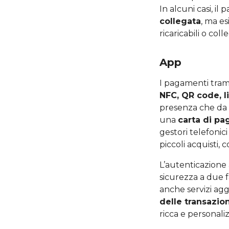
In alcuni casi, 
collegata
, ma e
ricaricabili o coll
App
I pagamenti tra
NFC, QR code, 
presenza che da
una
carta di p
gestori telefonici 
piccoli acquisti,
L’autenticazione 
sicurezza a due f
anche servizi ag
delle transazion
ricca e personali