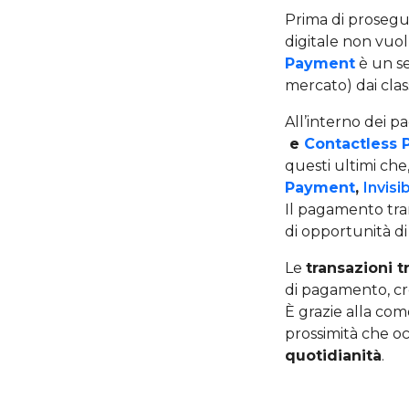
Prima di prosegu
digitale non vuol
Payment
è un se
mercato) dai clas
All’interno dei p
e
Contactless
questi ultimi che,
Payment
,
Invis
Il pagamento tram
di opportunità di
Le
transazioni 
di pagamento, cre
È grazie alla com
prossimità che o
quotidianità
.