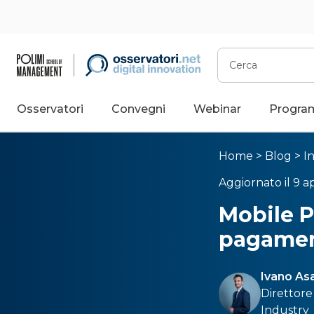
Cerca
Osservatori
Convegni
Webinar
Progra
Home
>
Blog
>
I
Aggiornato il 9 ap
Mobile 
pagamen
Ivano As
Direttore
Industry