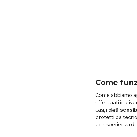
Come funz
Come abbiamo app
effettuati in div
casi, i
dati sensi
protetti da tecn
un’esperienza d