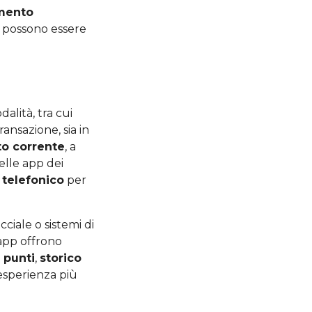
amento
 possono essere
alità, tra cui
ransazione, sia in
to corrente
, a
nelle app dei
 telefonico
per
ciale o sistemi di
 app offrono
 punti
,
storico
esperienza più