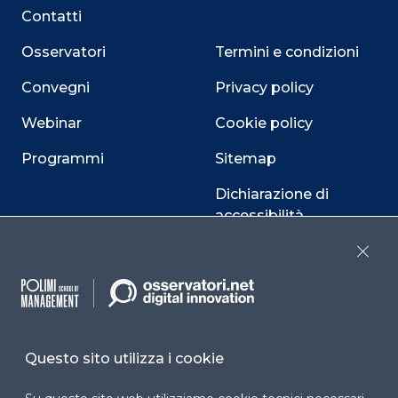
Contatti
Osservatori
Termini e condizioni
Convegni
Privacy policy
Webinar
Cookie policy
Programmi
Sitemap
Dichiarazione di
accessibilità
Cookie Center
Close
Facebook
LinkedIn
Instag
Questo sito utilizza i cookie