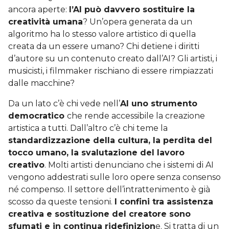
ancora aperte:
l’AI può davvero sostituire la
creatività umana
? Un’opera generata da un
algoritmo ha lo stesso valore artistico di quella
creata da un essere umano? Chi detiene i diritti
d’autore su un contenuto creato dall’AI? Gli artisti, i
musicisti, i filmmaker rischiano di essere rimpiazzati
dalle macchine?
Da un lato c’è chi vede nell’
AI uno strumento
democratico
che rende accessibile la creazione
artistica a tutti. Dall’altro c’è chi teme la
standardizzazione della cultura, la perdita del
tocco umano, la svalutazione del lavoro
creativo
. Molti artisti denunciano che i sistemi di AI
vengono addestrati sulle loro opere senza consenso
né compenso. Il settore dell’intrattenimento è già
scosso da queste tensioni.
I confini tra assistenza
creativa e sostituzione del creatore sono
sfumati e in continua ridefinizion
e. Si tratta di un