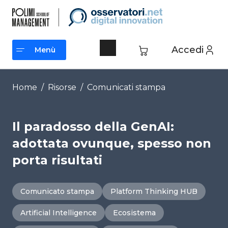
Vai
al
contenuto
Accedi
Menù
Menù
Home
/
Risorse
/
Comunicati stampa
Il paradosso della GenAI:
adottata ovunque, spesso non
porta risultati
Comunicato stampa
Platform Thinking HUB
Artificial Intelligence
Ecosistema