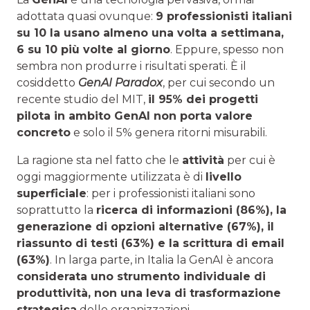
adottata quasi ovunque:
9 professionisti italiani
su 10 la usano almeno una volta a settimana,
6 su 10 più volte al giorno
. Eppure, spesso non
sembra non produrre i risultati sperati. È il
cosiddetto
GenAI Paradox
, per cui secondo un
recente studio del MIT,
il 95% dei progetti
pilota in ambito GenAI non porta valore
concreto
e solo il 5% genera ritorni misurabili.
La ragione sta nel fatto che le
attività
per cui è
oggi maggiormente utilizzata è di
livello
superficiale
: per i professionisti italiani sono
soprattutto la
ricerca di informazioni (86%), la
generazione di opzioni alternative (67%), il
riassunto di testi (63%) e la scrittura di email
(63%)
. In larga parte, in Italia la GenAI è ancora
considerata uno strumento individuale di
produttività, non una leva di trasformazione
strategica
delle organizzazioni.