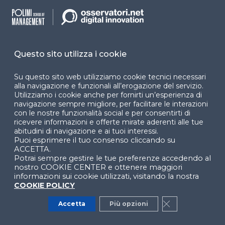
AI in practice: Model
Distillation
Questo sito utilizza i cookie
WEBINAR
Su questo sito web utilizziamo cookie tecnici necessari
alla navigazione e funzionali all’erogazione del servizio.
Costi e benefici dell’AI: quando
Utilizziamo i cookie anche per fornirti un’esperienza di
conviene davvero?
navigazione sempre migliore, per facilitare le interazioni
WEBINAR
con le nostre funzionalità social e per consentirti di
ricevere informazioni e offerte mirate aderenti alle tue
abitudini di navigazione e ai tuoi interessi.
Puoi esprimere il tuo consenso cliccando su
Il Regolamento AI e gli impatti sulla
ACCETTA.
Data Protection
Potrai sempre gestire le tue preferenze accedendo al
nostro COOKIE CENTER e ottenere maggiori
WEBINAR
informazioni sui cookie utilizzati, visitando la nostra
COOKIE POLICY
Accetta
Più opzioni
Close GDPR Co
Per un’Intelligenza Artificiale affidabile: i
principi e l’importanza dell’etica