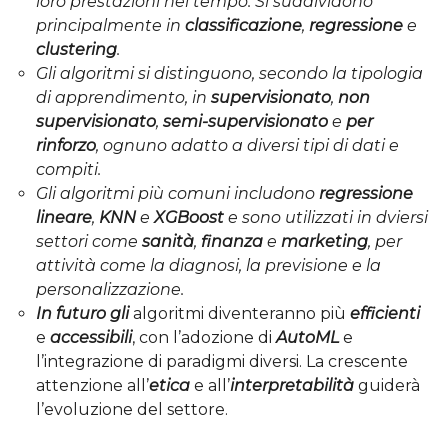
loro prestazioni nel tempo. Si suddividono
principalmente in
classificazione
,
regressione
e
clustering
.
Gli algoritmi si distinguono, secondo la tipologia
di apprendimento, in
supervisionato
,
non
supervisionato
,
semi-supervisionato
e
per
rinforzo
, ognuno adatto a diversi tipi di dati e
compiti.
Gli algoritmi più comuni includono
regressione
lineare
,
KNN
e
XGBoost
e sono utilizzati in dviersi
settori come
sanità
,
finanza
e
marketing
, per
attività come la diagnosi, la previsione e la
personalizzazione.
In futuro gli
algoritmi diventeranno più
efficienti
e
accessibili
, con l’adozione di
AutoML
e
l’integrazione di paradigmi diversi. La crescente
attenzione all’
etica
e all’
interpretabilità
guiderà
l’evoluzione del settore.