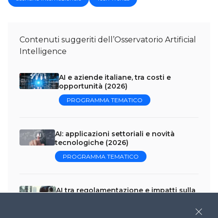
Contenuti suggeriti dell’Osservatorio Artificial
Intelligence
AI e aziende italiane, tra costi e
opportunità (2026)
PROGRAMMA TEMATICO
AI: applicazioni settoriali e novità
tecnologiche (2026)
PROGRAMMA TEMATICO
AI tra regolamentazione e impatti sulla
società (2026)
PROGRAMMA TEMATICO
Close