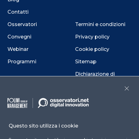
Contatti
Osservatori
Termini e condizioni
Convegni
Privacy policy
Webinar
Cookie policy
Programmi
Sitemap
Dichiarazione di
accessibilità
Close
Cookie Center
Questo sito utilizza i cookie
Facebook
LinkedIn
Instag