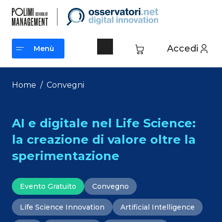
Vai
al
contenuto
Accedi
Menù
Menù
Home
/
Convegni
AI e digitale nel Life Science:
la creazione di valore oltre la
sperimentazione
Evento Gratuito
Convegno
Life Science Innovation
Artificial Intelligence