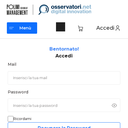
Vai
al
contenuto
Accedi
Menù
Menù
Bentornato!
Accedi
Mail
Password
Ricordami