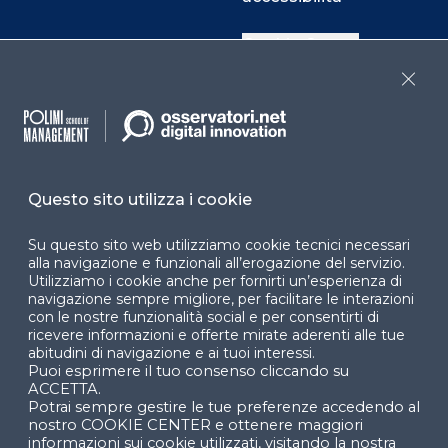
Cookie Center
Close
Facebook
LinkedIn
Instag
Questo sito utilizza i cookie
YouTube
X
Su questo sito web utilizziamo cookie tecnici necessari
alla navigazione e funzionali all’erogazione del servizio.
Utilizziamo i cookie anche per fornirti un’esperienza di
navigazione sempre migliore, per facilitare le interazioni
con le nostre funzionalità social e per consentirti di
ricevere informazioni e offerte mirate aderenti alle tue
abitudini di navigazione e ai tuoi interessi.
Puoi esprimere il tuo consenso cliccando su
© 2024 Copyright © Politecnico di Milano Dipartimento
ACCETTA.
di Ingegneria Gestionale
Potrai sempre gestire le tue preferenze accedendo al
nostro COOKIE CENTER e ottenere maggiori
informazioni sui cookie utilizzati, visitando la nostra