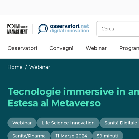
Vai
al
contenuto
Cerca
Osservatori
Convegni
Webinar
Progra
Home
/
Webinar
Tecnologie immersive in amb
Estesa al Metaverso
Webinar
Life Science Innovation
Sanità Digitale
Sanità/Pharma
11 Marzo 2024
59 minuti