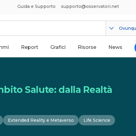
Guida e Supporto
supporto@osservatori.net
Ovunq
mmi
Report
Grafici
Risorse
News
ito Salute: dalla Realtà
Extended Reality e Metaverso
Life Science