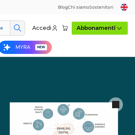
Blog
Chi siamo
Sostenitori
Accedi
Abbonamenti
ue
MYRA