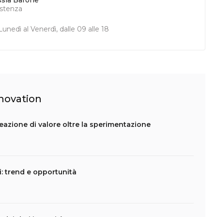
ssia Barone
istenza
unedì al Venerdì, dalle 09 alle 18
nnovation
creazione di valore oltre la sperimentazione
li: trend e opportunità