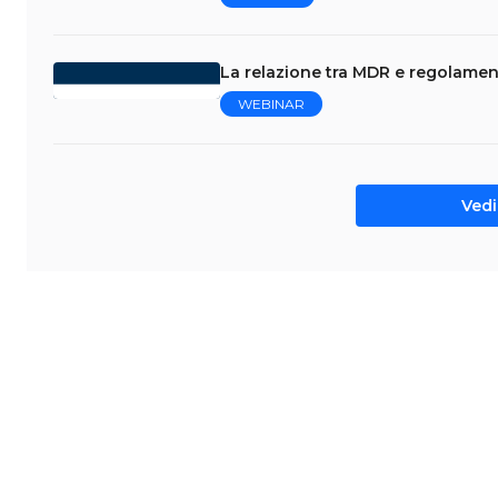
La relazione tra MDR e regolame
WEBINAR
Vedi 