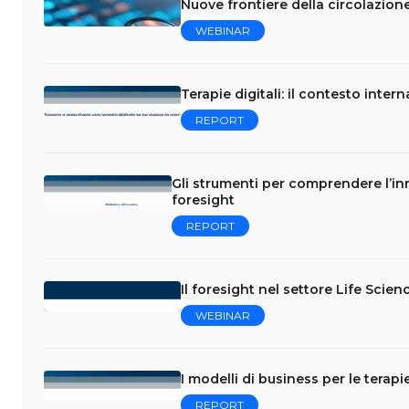
Nuove frontiere della circolazione
WEBINAR
Terapie digitali: il contesto inter
REPORT
Gli strumenti per comprendere l’inn
foresight
REPORT
Il foresight nel settore Life Scie
WEBINAR
I modelli di business per le terapie
REPORT