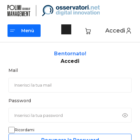
Vai
al
contenuto
Accedi
Menù
Menù
Bentornato!
Accedi
Mail
Password
Ricordami