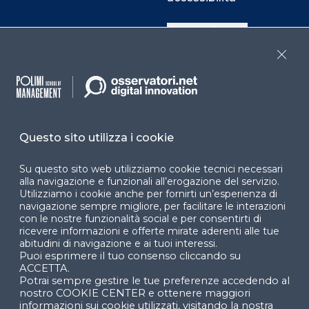
Cookie Center
Close
Facebook
LinkedIn
Instag
Questo sito utilizza i cookie
YouTube
X
Su questo sito web utilizziamo cookie tecnici necessari
alla navigazione e funzionali all’erogazione del servizio.
Utilizziamo i cookie anche per fornirti un’esperienza di
navigazione sempre migliore, per facilitare le interazioni
con le nostre funzionalità social e per consentirti di
ricevere informazioni e offerte mirate aderenti alle tue
abitudini di navigazione e ai tuoi interessi.
Puoi esprimere il tuo consenso cliccando su
© 2024 Copyright © Politecnico di Milano Dipartimento
ACCETTA.
di Ingegneria Gestionale
Potrai sempre gestire le tue preferenze accedendo al
nostro COOKIE CENTER e ottenere maggiori
informazioni sui cookie utilizzati, visitando la nostra