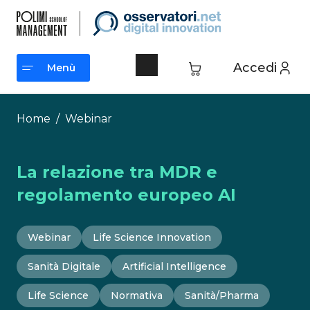
Vai
al
contenuto
Accedi
Menù
Menù
Home
/
Webinar
La relazione tra MDR e
regolamento europeo AI
Webinar
Life Science Innovation
Sanità Digitale
Artificial Intelligence
Life Science
Normativa
Sanità/Pharma