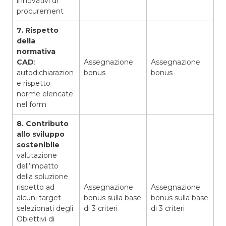
innovativi di
procurement
7.
Rispetto
della
normativa
CAD
:
Assegnazione
Assegnazione
autodichiarazion
bonus
bonus
e rispetto
norme elencate
nel form
8. Contributo
allo sviluppo
sostenibile
–
valutazione
dell’impatto
della soluzione
rispetto ad
Assegnazione
Assegnazione
alcuni target
bonus sulla base
bonus sulla base
selezionati degli
di 3 criteri
di 3 criteri
Obiettivi di