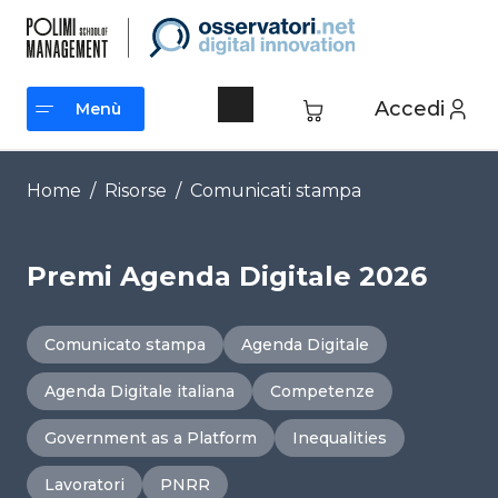
Vai
al
contenuto
Accedi
Menù
Menù
Home
/
Risorse
/
Comunicati stampa
Premi Agenda Digitale 2026
Comunicato stampa
Agenda Digitale
Agenda Digitale italiana
Competenze
Government as a Platform
Inequalities
Lavoratori
PNRR