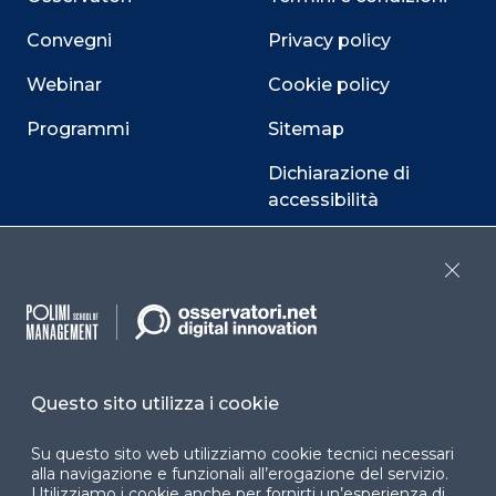
Convegni
Privacy policy
Webinar
Cookie policy
Programmi
Sitemap
Dichiarazione di
accessibilità
Cookie Center
Close
Facebook
LinkedIn
Instag
Questo sito utilizza i cookie
YouTube
X
Su questo sito web utilizziamo cookie tecnici necessari
alla navigazione e funzionali all’erogazione del servizio.
Utilizziamo i cookie anche per fornirti un’esperienza di