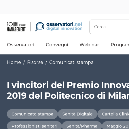
Vai
al
contenuto
Cerca
Osservatori
Convegni
Webinar
Progra
Home
/
Risorse
/
Comunicati stampa
I vincitori del Premio Innov
2019 del Politecnico di Mil
Comunicato stampa
Sanità Digitale
Cartella Clin
Professionisti sanitari
Sanità/Pharma
Maggio 20