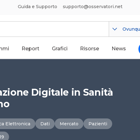
Guida e Supporto
supporto@osservatori.net
Ovunq
mmi
Report
Grafici
Risorse
News
azione Digitale in Sanità
ano
ica Elettronica
Dati
Mercato
Pazienti
19