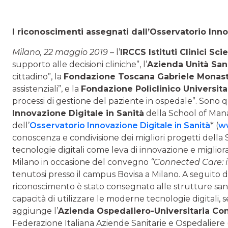
I riconoscimenti assegnati dall’Osservatorio Inno
Milano, 22 maggio 2019 –
l’
IRCCS Istituti Clinici Sci
supporto alle decisioni cliniche”, l’
Azienda Unità Sani
cittadino”, la
Fondazione Toscana Gabriele Monast
assistenziali”, e la
Fondazione Policlinico Universit
processi di gestione del paziente in ospedale”. Sono qu
Innovazione Digitale in Sanità
della School of Mana
dell’
Osservatorio Innovazione Digitale in Sanità
* (
ww
conoscenza e condivisione dei migliori progetti della San
tecnologie digitali come leva di innovazione e miglior
Milano in occasione del convegno
“Connected Care: il
tenutosi presso il campus Bovisa a Milano. A seguito del
riconoscimento è stato consegnato alle strutture san
capacità di utilizzare le moderne tecnologie digitali, sele
aggiunge l’
Azienda Ospedaliero-Universitaria Cons
Federazione Italiana Aziende Sanitarie e Ospedaliere