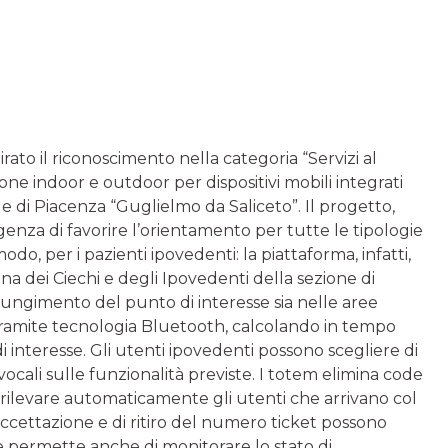
tirato il riconoscimento nella categoria “Servizi al
one indoor e outdoor per dispositivi mobili integrati
le di Piacenza “Guglielmo da Saliceto”. Il progetto,
genza di favorire l’orientamento per tutte le tipologie
odo, per i pazienti ipovedenti: la piattaforma, infatti,
ana dei Ciechi e degli Ipovedenti della sezione di
iungimento del punto di interesse sia nelle aree
 tramite tecnologia Bluetooth, calcolando in tempo
i interesse. Gli utenti ipovedenti possono scegliere di
ocali sulle funzionalità previste. I totem elimina code
i rilevare automaticamente gli utenti che arrivano col
 accettazione e di ritiro del numero ticket possono
 permette anche di monitorare lo stato di