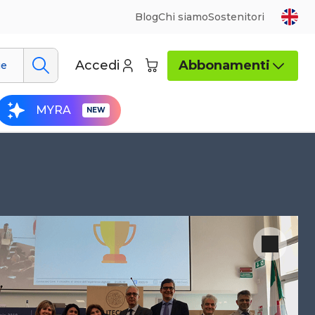
Blog
Chi siamo
Sostenitori
Accedi
Abbonamenti
ue
MYRA