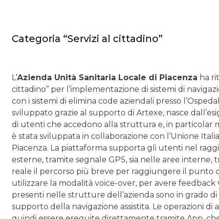
Categoria “Servizi al cittadino”
L’
Azienda Unità Sanitaria Locale di Piacenza
ha ri
cittadino” per l’implementazione di sistemi di navigazi
con i sistemi di elimina code aziendali presso l’Ospeda
sviluppato grazie al supporto di Artexe, nasce dall’esi
di utenti che accedono alla struttura e, in particolar m
è stata sviluppata in collaborazione con l’Unione Itali
Piacenza. La piattaforma supporta gli utenti nel ragg
esterne, tramite segnale GPS, sia nelle aree interne,
reale il percorso più breve per raggiungere il punto d
utilizzare la modalità voice-over, per avere feedback v
presenti nelle strutture dell’azienda sono in grado d
supporto della navigazione assistita. Le operazioni di
quindi essere eseguite direttamente tramite App, che