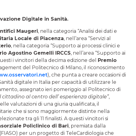
vazione Digitale in Sanità.
entifici Maugeri
, nella categoria “Analisi dei dati e
taria Locale di Piacenza
, nell’area “Servizi al
erio
, nella categoria “Supporto ai processi clinici e
ario Agostino Gemelli IRCCS
, nell’area “Supporto ai
esti i vincitori della decima edizione del
Premio
gement del Politecnico di Milano, il riconoscimento
w.osservatori.net
), che punta a creare occasioni di
ità digitale in Italia per capacità di utilizzare le
amento, assegnato ieri pomeriggio al Politecnico di
 cittadino al centro dell’ esperienza digitale”
,
le valutazioni di una giuria qualificata, il
itarie che si sono maggiormente distinte nella
zionate tra gli 11 finalisti. A questi vincitori si
orziale Policlinico di Bari
, premiata dalla
 (FIASO) per un progetto di TeleCardiologia che