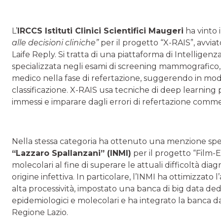
L’
IRCCS Istituti Clinici Scientifici Maugeri
ha vinto 
alle decisioni cliniche”
per il progetto “X-RAIS”, avviat
Laife Reply. Si tratta di una piattaforma di Intelligenza
specializzata negli esami di screening mammografico, ch
medico nella fase di refertazione, suggerendo in modo
classificazione. X-RAIS usa tecniche di deep learning pe
immessi e imparare dagli errori di refertazione comme
Nella stessa categoria ha ottenuto una menzione spec
“Lazzaro Spallanzani” (INMI)
per il progetto “Film-
molecolari al fine di superare le attuali difficoltà di
origine infettiva. In particolare, l’INMI ha ottimizzato
alta processività, impostato una banca di big data dedica
epidemiologici e molecolari e ha integrato la banca da
Regione Lazio.