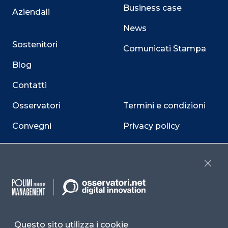
Business case
Aziendali
News
Sostenitori
Comunicati Stampa
Blog
Contatti
Osservatori
Termini e condizioni
Convegni
Privacy policy
Webinar
Cookie policy
Programmi
Sitemap
Close
Dichiarazione di
accessibilità
Cookie Center
Questo sito utilizza i cookie