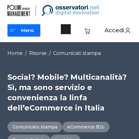
Vai
al
contenuto
Accedi
Menù
Menù
Home
/
Risorse
/
Comunicati stampa
Social? Mobile? Multicanalità?
Sì, ma sono servizio e
convenienza la linfa
dell’eCommerce in Italia
Comunicato stampa
eCommerce B2c