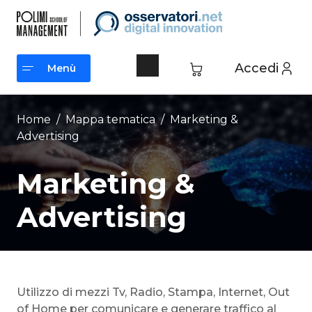
Vai
al
contenuto
Accedi
Menù
Menù
Home
/ Mappa tematica /
Marketing &
Advertising
Marketing &
Advertising
Utilizzo di mezzi Tv, Radio, Stampa, Internet, Out
of Home per comunicare e generare traffico al