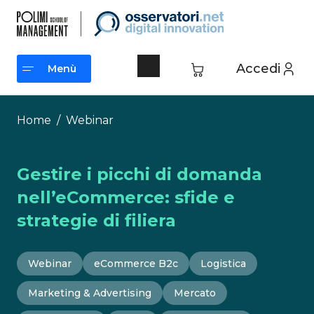
Vai
al
contenuto
Accedi
Menù
Menù
Home
/
Webinar
Gestire i picchi di domanda
nell’eCommerce: sfide e
strategie di filiera
Webinar
eCommerce B2c
Logistica
Marketing & Advertising
Mercato