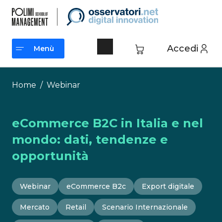
Vai
al
contenuto
Accedi
Menù
Menù
Home
/
Webinar
eCommerce B2C in Italia e nel
mondo: dati, tendenze e
opportunità
Webinar
eCommerce B2c
Export digitale
Mercato
Retail
Scenario Internazionale