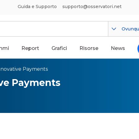
Guida e Supporto
supporto@osservatori.net
Ovunq
mmi
Report
Grafici
Risorse
News
nnovative Payments
ive Payments
ve Payments: la nuova fronti
i digitali