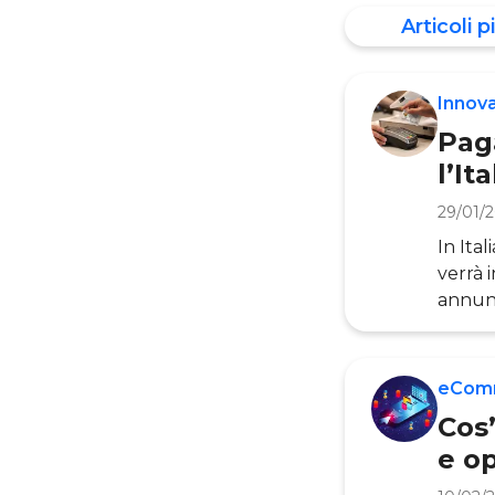
Articoli pi
Innov
Pag
l’It
29/01/
In Ita
verrà 
annunc
moment
pagame
mesi, l
eCom
apport
Cos
e o