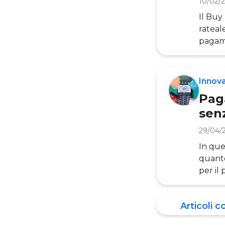
10/02/
Il Buy
rateal
pagame
transa
modali
concre
Innov
dell’O
Pag
sen
29/04/
In que
quanto
per il
dell’Osserv
che si
Articoli c
quelle
pagame