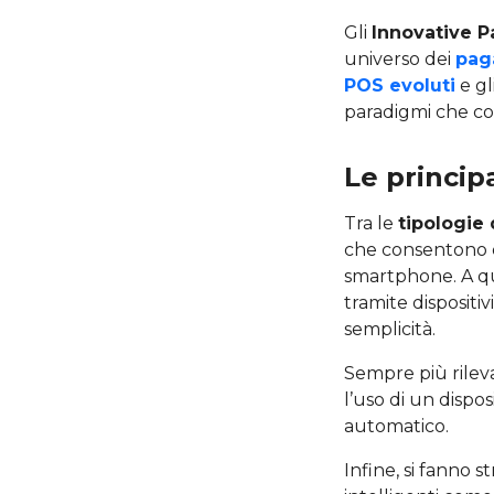
Gli
Innovative 
universo dei
pag
POS evoluti
e gl
paradigmi che com
Le princip
Tra le
tipologie
che consentono di
smartphone. A que
tramite dispositi
semplicità.
Sempre più rilev
l’uso di un dispo
automatico.
Infine, si fanno s