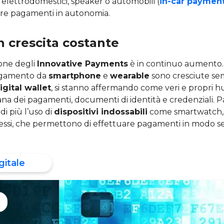
 elettrodomestici, speaker o automobili (
in-car paymen
are pagamenti in autonomia.
n crescita costante
sione degli
Innovative Payments
è in continuo aumento. N
pagamento da
smartphone
e
wearable
sono cresciute sem
igital wallet
, si stanno affermando come veri e propri h
na dei pagamenti, documenti di identità e credenziali. Pa
i più l’uso di
dispositivi indossabili
come smartwatch, 
essi, che permettono di effettuare pagamenti in modo se
gitale