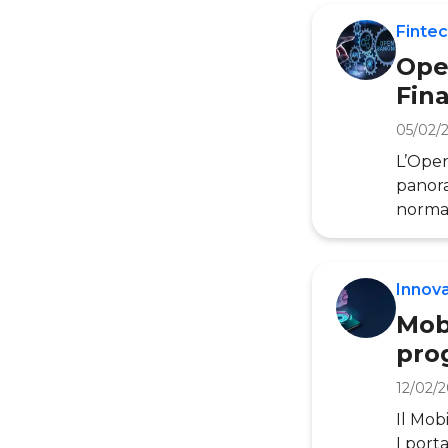
Fintec
Ope
Fin
05/02/
L’Open 
panora
normat
dirett
succes
propri
Innov
Finte
Mob
pro
12/02/
Il Mob
I port