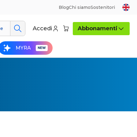
Blog
Chi siamo
Sostenitori
Accedi
Abbonamenti
ue
MYRA
era dei