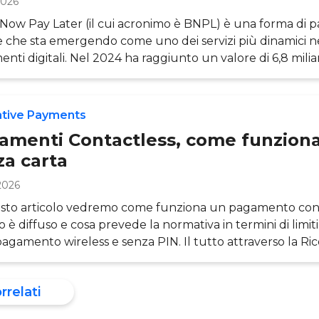
2026
 Now Pay Later (il cui acronimo è BNPL) è una forma di
e che sta emergendo come uno dei servizi più dinamici 
nti digitali. Nel 2024 ha raggiunto un valore di 6,8 miliar
to in Italia. In quest’articolo vediamo in che cosa consis
tà di pagamento, come funziona e quali opportunità (e ri
tamente ad aziende e consumatori, attraverso i dati di R
ative Payments
sservatorio Innovative Payments&nbs
amenti Contactless, come funzion
za carta
2026
sto articolo vedremo come funziona un pagamento cont
 è diffuso e cosa prevede la normativa in termini di limiti
 pagamento wireless e senza PIN. Il tutto attraverso la Ri
atorio Innovative Payments . Il pagamento contactless (termine
gnifica letteralmente “senza contatto”, o contactless pa
orrelati
 transazioni nei negozi fisici effettuate attraverso un sist
nto che non richiede il contatto tra dispos