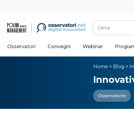
Cerca
Osservatori
Convegni
Webinar
Progra
Home
>
Blog
>
I
Innovat
Osservatorio
Innovati
pagament