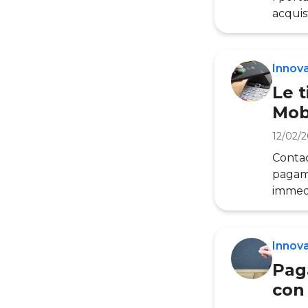
acquist
protag
attrav
di Mil
Innov
Le t
Mob
12/02/
Contac
pagame
immedi
classif
dalle 
vista 
Innov
parte 
Pag
con 