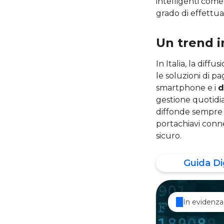
intelligenti come
grado di effettu
Un trend i
In Italia, la diffu
le soluzioni di 
smartphone e i
d
gestione quotidia
diffonde sempre d
portachiavi conn
sicuro.
Guida Di
In evidenza