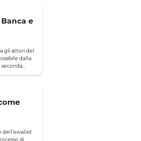
 Banca e
 gli attori del
ssibile dalla
a seconda
te nella
ta un vero e
he e società
 come
 dell’ewallet.
rocesso di