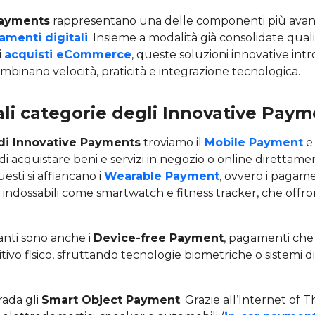
Payments
rappresentano una delle componenti più avan
amenti digitali
. Insieme a modalità già consolidate quali
i
acquisti eCommerce
, queste soluzioni innovative in
binano velocità, praticità e integrazione tecnologica.
ali categorie degli Innovative Pay
 di Innovative Payments
troviamo il
Mobile Payment
e 
 acquistare beni e servizi in negozio o online direttame
sti si affiancano i
Wearable Payment
, ovvero i pagame
vi indossabili come smartwatch e fitness tracker, che offro
anti sono anche i
Device-free Payment
, pagamenti che 
sitivo fisico, sfruttando tecnologie biometriche o sistemi 
trada gli
Smart Object Payment
. Grazie all’Internet of T