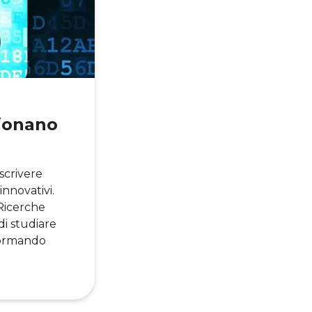
zionano
scrivere
innovativi.
 Ricerche
di studiare
sformando