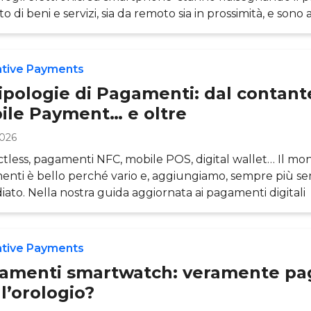
o di beni e servizi, sia da remoto sia in prossimità, e sono 
onisti nella nuova generazione di pagamenti digitali . In 
erso la Ricerca dell’Osservatorio Innovative Payments de
ano , scopriremo cos’è un Mobile W
ative Payments
ipologie di Pagamenti: dal contant
ile Payment… e oltre
2026
tless, pagamenti NFC, mobile POS, digital wallet… Il mo
nti è bello perché vario e, aggiungiamo, sempre più se
ato. Nella nostra guida aggiornata ai pagamenti digital
icato e definito le diverse tipologie di pagamenti innovativ
nuove tecnologie. Si tratta di un quadro variegato, sia da
delle soluzioni tecnologiche, che delle opportunità di bus
ative Payments
dall’ormai decennale sfida t
amenti smartwatch: veramente p
l’orologio?