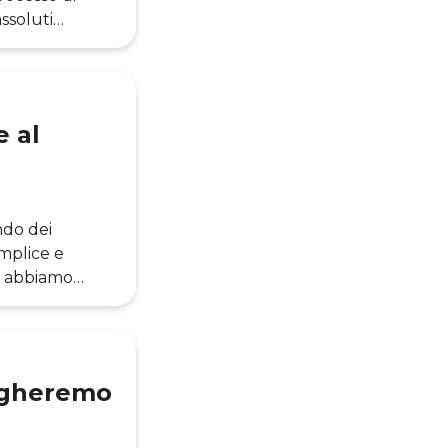
assoluti
quest’articolo,
l Politecnico
e al
ndo dei
mplice e
i abbiamo
i abilitate
 un punto di
iness. Tutto
agheremo