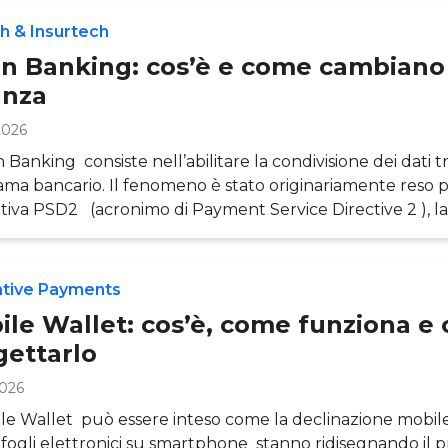
h & Insurtech
n Banking: cos’è e come cambiano
anza
2026
Banking consiste nell’abilitare la condivisione dei dati tra
ma bancario. Il fenomeno è stato originariamente reso po
iva PSD2 (acronimo di Payment Service Directive 2 ), l
iva europea sui servizi di pagamento, evoluta più di recen
siva PSD3 . L’introduzione dell’Open Banking rappresen
o punto di svolta, un’apertura senza precedenti tra banc
ative Payments
ch (e
ile Wallet: cos’è, come funziona e
gettarlo
2026
ile Wallet può essere inteso come la declinazione mobile
afogli elettronici su smartphone stanno ridisegnando il p