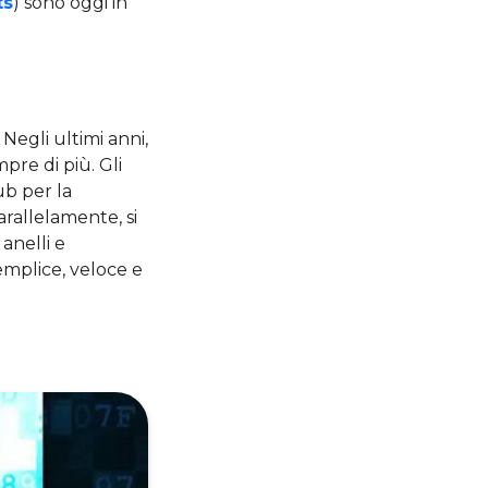
ts
) sono oggi in
egli ultimi anni,
pre di più. Gli
ub per la
rallelamente, si
anelli e
mplice, veloce e