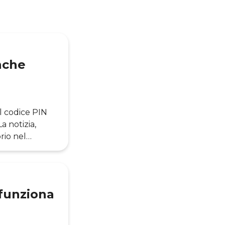
nche
il codice PIN
a notizia,
rio nel
trumenti di
egli scorsi
hanno deciso di
funziona