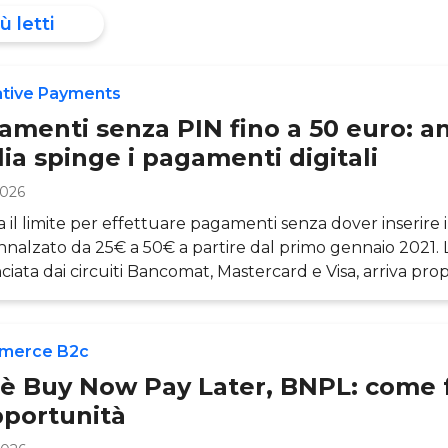
ù letti
ative Payments
amenti senza PIN fino a 50 euro: a
alia spinge i pagamenti digitali
2026
lia il limite per effettuare pagamenti senza dover inserire 
innalzato da 25€ a 50€ a partire dal primo gennaio 2021. L
iata dai circuiti Bancomat, Mastercard e Visa, arriva prop
o in cui gli italiani provati dalla pandemia richiedono s
nto semplici e a prova di contagio. Non a caso, proprio n
e istituzioni finanziarie di diversi paesi – europei e non – 
merce B2c
are significativi aum
’è Buy Now Pay Later, BNPL: come 
pportunità