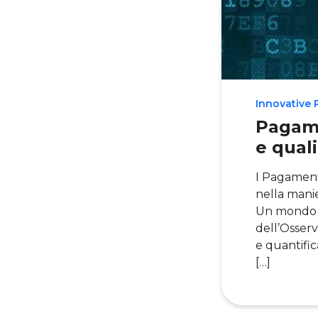
Innovative
Pagame
e quali
I Pagamenti
nella manie
Un mondo i
dell’Osserv
e quantific
[…]