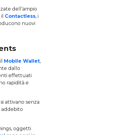
zate dell’ampio
 il
Contactless
, i
troducono nuovi
ments
il
Mobile Wallet
,
nte dallo
nti effettuati
no rapidità e
si attivano senza
di addebito
hings, oggetti