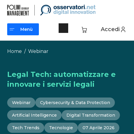
Vai
al
contenuto
Accedi
Menù
Menù
Home
/
Webinar
Legal Tech: automatizzare e
innovare i servizi legali
Webinar
Cybersecurity & Data Protection
Artificial Intelligence
Digital Transformation
Tech Trends
Tecnologie
07 Aprile 2026