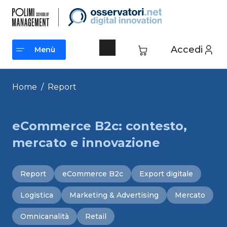
Vai
al
contenuto
Accedi
Menù
Menù
Home
/
Report
eCommerce B2c: contesto,
mercato e innovazione
Report
eCommerce B2c
Export digitale
Logistica
Marketing & Advertising
Mercato
Omnicanalità
Retail