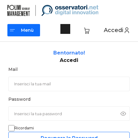
Vai
al
contenuto
Accedi
Menù
Menù
Bentornato!
Accedi
Mail
Password
Ricordami