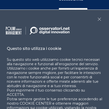
Cookie Center
Close
Facebook
LinkedIn
Instag
Questo sito utilizza i cookie
YouTube
X
Su questo sito web utilizziamo cookie tecnici necessari
alla navigazione e funzionali all’erogazione del servizio.
Utilizziamo i cookie anche per fornirti un’esperienza di
navigazione sempre migliore, per facilitare le interazioni
con le nostre funzionalità social e per consentirti di
ricevere informazioni e offerte mirate aderenti alle tue
abitudini di navigazione e ai tuoi interessi.
Puoi esprimere il tuo consenso cliccando su
© 2024 Copyright © Politecnico di Milano Dipartimento
ACCETTA.
di Ingegneria Gestionale
Potrai sempre gestire le tue preferenze accedendo al
nostro COOKIE CENTER e ottenere maggiori
informazioni sui cookie utilizzati, visitando la nostra