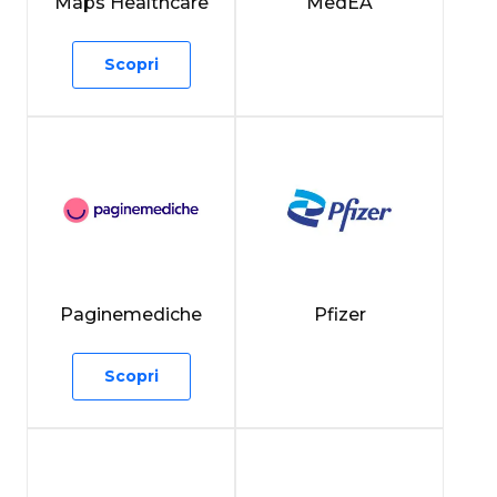
Maps Healthcare
MedEA
Scopri
Paginemediche
Pfizer
Scopri