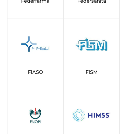
Federfarma
Federsanità
FIASO
FISM