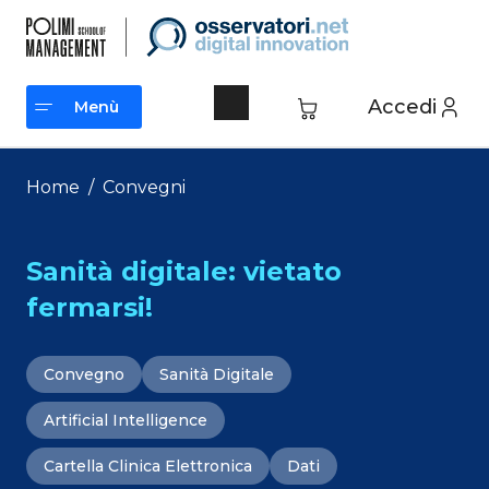
Vai
al
contenuto
Accedi
Menù
Menù
Home
/
Convegni
Sanità digitale: vietato
fermarsi!
Convegno
Sanità Digitale
Artificial Intelligence
Cartella Clinica Elettronica
Dati