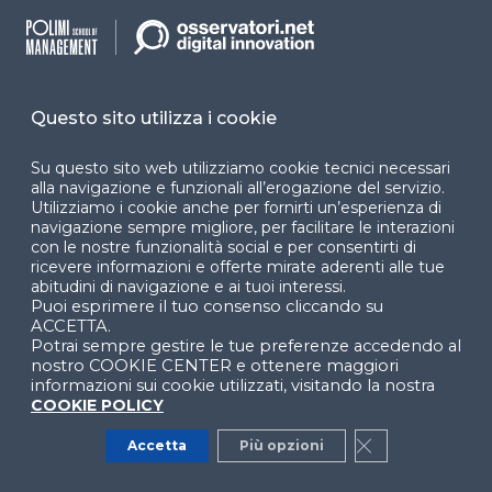
Abbonamenti e
Report
Supporto
Grafici
Guida e supporto
Infografiche
Privati
Questo sito utilizza i cookie
Business case
Aziendali
Su questo sito web utilizziamo cookie tecnici necessari
alla navigazione e funzionali all’erogazione del servizio.
News
Utilizziamo i cookie anche per fornirti un’esperienza di
Sostenitori
navigazione sempre migliore, per facilitare le interazioni
Comunicati Stampa
con le nostre funzionalità social e per consentirti di
ricevere informazioni e offerte mirate aderenti alle tue
Blog
abitudini di navigazione e ai tuoi interessi.
Puoi esprimere il tuo consenso cliccando su
Contatti
ACCETTA.
Potrai sempre gestire le tue preferenze accedendo al
Osservatori
Termini e condizioni
nostro COOKIE CENTER e ottenere maggiori
informazioni sui cookie utilizzati, visitando la nostra
Convegni
Privacy policy
COOKIE POLICY
Webinar
Cookie policy
Accetta
Più opzioni
Close GDPR Co
Programmi
Sitemap