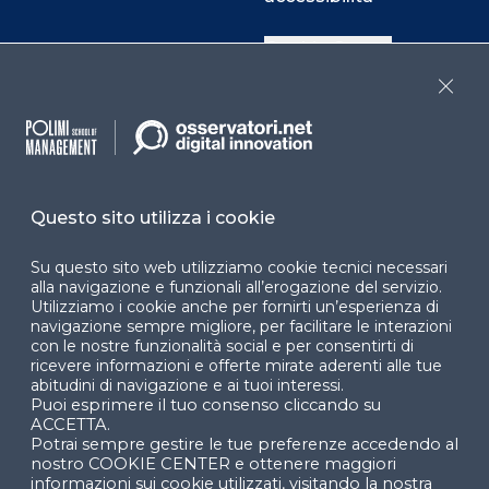
Cookie Center
Close
Facebook
LinkedIn
Instag
Questo sito utilizza i cookie
YouTube
X
Su questo sito web utilizziamo cookie tecnici necessari
alla navigazione e funzionali all’erogazione del servizio.
Utilizziamo i cookie anche per fornirti un’esperienza di
navigazione sempre migliore, per facilitare le interazioni
con le nostre funzionalità social e per consentirti di
ricevere informazioni e offerte mirate aderenti alle tue
abitudini di navigazione e ai tuoi interessi.
Puoi esprimere il tuo consenso cliccando su
© 2024 Copyright © Politecnico di Milano Dipartimento
ACCETTA.
di Ingegneria Gestionale
Potrai sempre gestire le tue preferenze accedendo al
nostro COOKIE CENTER e ottenere maggiori
informazioni sui cookie utilizzati, visitando la nostra