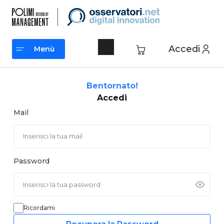
Vai
al
contenuto
Accedi
Menù
Menù
Bentornato!
Accedi
Mail
Password
Ricordami